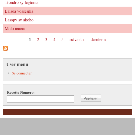
Trondro sy legioma
Laisoa voasesika
Lasopy sy akoho
Mofo anana
1
2
3
4
5
suivant ›
dernier »
Pages
User menu
Se connecter
Recette Numero: