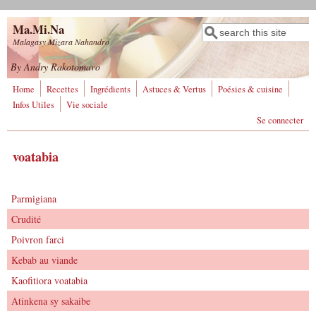
Aller au contenu principal
Ma.Mi.Na
Rechercher
Formulaire de
Malagasy Mizara Nahandro
recherche
By Andry Rakotomavo
Home
Recettes
Ingrédients
Astuces & Vertus
Poésies & cuisine
Infos Utiles
Vie sociale
Se connecter
voatabia
Parmigiana
Crudité
Poivron farci
Kebab au viande
Kaofitiora voatabia
Atinkena sy sakaibe