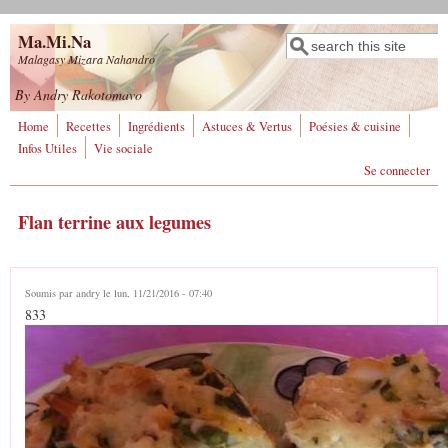
Aller au contenu principal
Ma.Mi.Na
Rechercher
Formulaire de
Malagasy Mizara Nahandro
recherche
By Andry Rakotomavo
Home
Recettes
Ingrédients
Astuces & Vertus
Poésies & cuisine
Infos Utiles
Vie sociale
Se connecter
Flan terrine aux legumes
Soumis par
andry
le lun, 11/21/2016 - 07:40
833