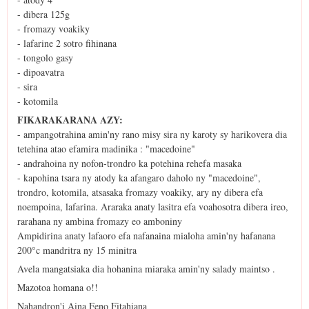
- dibera 125g
- fromazy voakiky
- lafarine 2 sotro fihinana
- tongolo gasy
- dipoavatra
- sira
- kotomila
FIKARAKARANA AZY:
- ampangotrahina amin'ny rano misy sira ny karoty sy harikovera dia
tetehina atao efamira madinika : "macedoine"
- andrahoina ny nofon-trondro ka potehina rehefa masaka
- kapohina tsara ny atody ka afangaro daholo ny "macedoine",
trondro, kotomila, atsasaka fromazy voakiky, ary ny dibera efa
noempoina, lafarina. Araraka anaty lasitra efa voahosotra dibera ireo,
rarahana ny ambina fromazy eo amboniny
Ampidirina anaty lafaoro efa nafanaina mialoha amin'ny hafanana
200°c mandritra ny 15 minitra
Avela mangatsiaka dia hohanina miaraka amin'ny salady maintso .
Mazotoa homana o!!
Nahandron'i Aina Feno Fitahiana