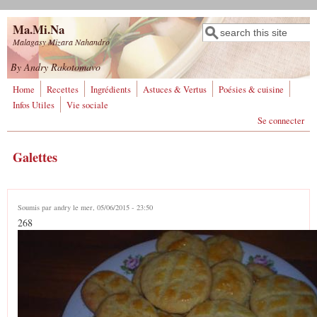
Aller au contenu principal
Ma.Mi.Na
Rechercher
Formulaire de
Malagasy Mizara Nahandro
recherche
By Andry Rakotomavo
Home
Recettes
Ingrédients
Astuces & Vertus
Poésies & cuisine
Infos Utiles
Vie sociale
Se connecter
Galettes
Soumis par
andry
le mer, 05/06/2015 - 23:50
268