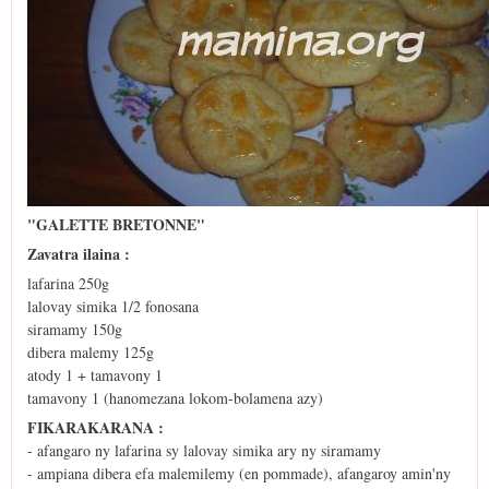
"GALETTE BRETONNE"
Zavatra ilaina :
lafarina 250g
lalovay simika 1/2 fonosana
siramamy 150g
dibera malemy 125g
atody 1 + tamavony 1
tamavony 1 (hanomezana lokom-bolamena azy)
FIKARAKARANA :
- afangaro ny lafarina sy lalovay simika ary ny siramamy
- ampiana dibera efa malemilemy (en pommade), afangaroy amin'ny