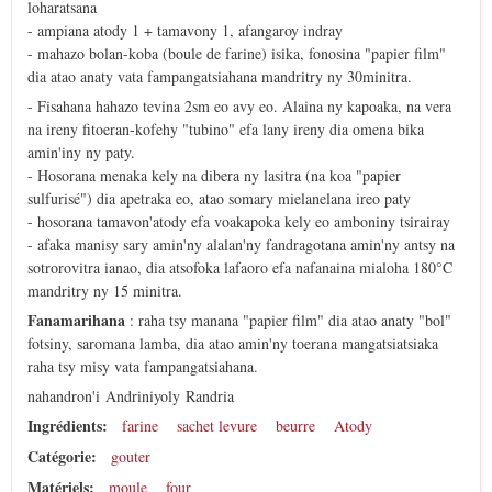
loharatsana
- ampiana atody 1 + tamavony 1, afangaroy indray
- mahazo bolan-koba (boule de farine) isika, fonosina "papier film"
dia atao anaty vata fampangatsiahana mandritry ny 30minitra.
- Fisahana hahazo tevina 2sm eo avy eo. Alaina ny kapoaka, na vera
na ireny fitoeran-kofehy "tubino" efa lany ireny dia omena bika
amin'iny ny paty.
- Hosorana menaka kely na dibera ny lasitra (na koa "papier
sulfurisé") dia apetraka eo, atao somary mielanelana ireo paty
- hosorana tamavon'atody efa voakapoka kely eo amboniny tsirairay
- afaka manisy sary amin'ny alalan'ny fandragotana amin'ny antsy na
sotrorovitra ianao, dia atsofoka lafaoro efa nafanaina mialoha 180°C
mandritry ny 15 minitra.
Fanamarihana
: raha tsy manana "papier film" dia atao anaty "bol"
fotsiny, saromana lamba, dia atao amin'ny toerana mangatsiatsiaka
raha tsy misy vata fampangatsiahana.
nahandron'i ‪‎Andriniyoly‬ Randria
Ingrédients:
farine
sachet levure
beurre
Atody
Catégorie:
gouter
Matériels:
moule
four