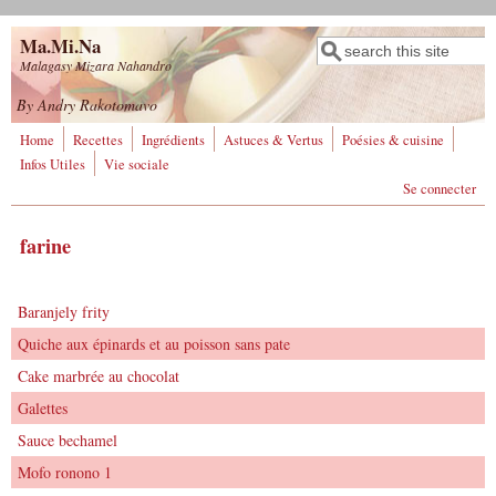
Aller au contenu principal
Ma.Mi.Na
Rechercher
Formulaire de
Malagasy Mizara Nahandro
recherche
By Andry Rakotomavo
Home
Recettes
Ingrédients
Astuces & Vertus
Poésies & cuisine
Infos Utiles
Vie sociale
Se connecter
farine
Baranjely frity
Quiche aux épinards et au poisson sans pate
Cake marbrée au chocolat
Galettes
Sauce bechamel
Mofo ronono 1