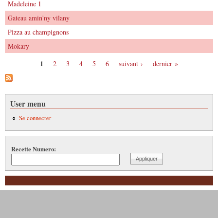
Madeleine 1
Gateau amin'ny vilany
Pizza au champignons
Mokary
1
2
3
4
5
6
suivant ›
dernier »
Pages
User menu
Se connecter
Recette Numero: