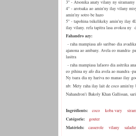
3° - Atsonika anaty vilany ny siramamy 
4° - arotsaka ao amin'ny ilay vilany mi
amin'ny sotro be hazo
5° - tapohina tsikelikeky amin'ny ilay 
ilay vilany. refa tapitra lasa avokoa ny
Fahandro azy:
- raha mampiasa afo saribao dia avadika
ajanona ao ambany. Avela eo mandra- pah
lasitra
- raha mampiasa lafaoro dia asitrika an
eo pihina ny afo dia avela ao mandra -pa
Ny tsara dia ny hariva no manao ilay go
nb: Mety raha ilay lait de coco amin'ny 
Nahandron'i Bakoly Khan Gallissan, sar
Ingrédients:
coco
koba vary
sira
Catégorie:
gouter
Matériels:
casserole
vilany
saladie