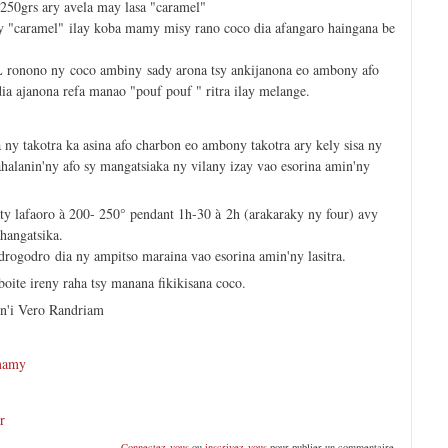
250grs ary avela may lasa "caramel"
sy "caramel" ilay koba mamy misy rano coco dia afangaro haingana be
4L ronono ny coco ambiny sady arona tsy ankijanona eo ambony afo
 dia ajanona refa manao "pouf pouf " ritra ilay melange.
 ny takotra ka asina afo charbon eo ambony takotra ary kely sisa ny
alanin'ny afo sy mangatsiaka ny vilany izay vao esorina amin'ny
aty lafaoro à 200- 250° pendant 1h-30 à 2h (arakaraky ny four) avy
hangatsika.
drogodro dia ny ampitso maraina vao esorina amin'ny lasitra.
boite ireny raha tsy manana fikikisana coco.
in'i Vero Randriam
mamy
r
Connectez-vous
ou
inscrivez-vous
pour publier un commentaire