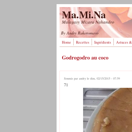
Aller au contenu principal
Ma.Mi.Na
Malagasy Mizara Nahandro
By Andry Rakotomavo
Home
Recettes
Ingrédients
Astuces &
Godrogodro au coco
Soumis par
andry
le dim, 02/15/2015 - 07:59
71