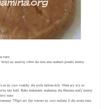
a tsara
ry broyé-na amin'ny robot dia tena atao mahazo poudre mintsy
fa ao ny coco voakiky dia avela milona kely 10mn ary avy eo
n'ny taty kafé. Raha mahatanty mahamay dia fihazana mafy mintsy
tavy tsara
iramamy 750grs ary ilay ronono ny coco mafana 1l dia arona tsara