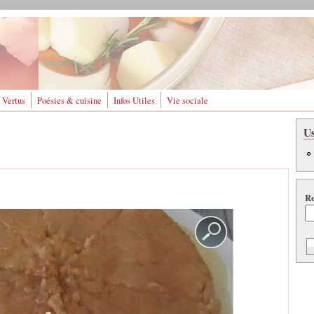
 Vertus
Poésies & cuisine
Infos Utiles
Vie sociale
U
Re