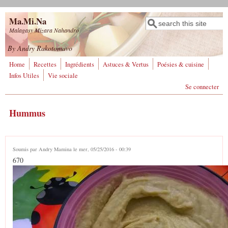
Aller au contenu principal
Ma.Mi.Na
Rechercher
Formulaire de
Malagasy Mizara Nahandro
recherche
By Andry Rakotomavo
Home
Recettes
Ingrédients
Astuces & Vertus
Poésies & cuisine
Infos Utiles
Vie sociale
Se connecter
Hummus
Soumis par
Andry Mamina
le mer, 05/25/2016 - 00:39
670