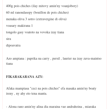
400g pois chiches (ilay mitovy amin'ny voanjobory)
60 ml ranondasopy (bouillon de pois chiches)
menaka oliva 3 sotro (extravergine di oliva)
voasary makirana 1
tongolo gasy voatoto na vovoka izay tiana
sira
dipoavatra
Azo ampiana : paprika na carry , persil , laurier na izay zava-maintso
tiana
FIKARAKARANA AZY:
Afaka mampiasa "ceci na pois chiches" efa masaka amin'ny boaty
ireny , ny ahy eto tena manta.
- Alona rano amin'ny alina dia maraina vao andrahoina , miaraka