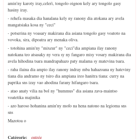
amin'ny karoty iray,celerì, tongolo oignon kely ary tongolo gasy
hasiny iray.
- rehefa masaka dia hanalana kely ny ranony dia atokana ary avela
mangatsiaka kosa ny "ceci"
- potserina ny voasary makirana dia asiana tongolo gasy voatoto na
vovoka, sira, dipoatra ary menaka oliva.
- totohina amin'ny "mixeur" ny "ceci"dia ampiana ilay ranony
natokana teo atsasaky ny vera sy ny fangaro misy vosary makirana dia
avela hihodina tsara mandrapahazo paty malama sy matevina tsara.
- raha ilaina dia ampio ilay ranony indray mba hahazoana ny hateviny
tiana dia andramo ny tsiro dia ampiana ireo hanitra tiana: curry na
paprika sns izay vao ahodina farany hifangaro tsara.
- atao anaty vilia na bol ny "hummus" dia asiana zava-maintso
voatetika majinika
- azo haroso hohanina amin'ny mofo na hena natono na legioma sns
sns
Mazotoa o
Catégorie:
entrée