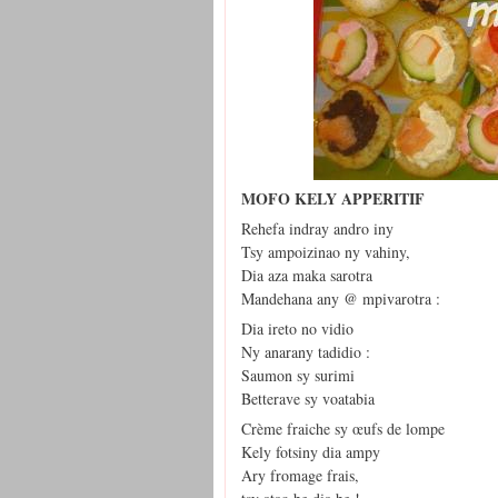
MOFO KELY APPERITIF
Rehefa indray andro iny
Tsy ampoizinao ny vahiny,
Dia aza maka sarotra
Mandehana any @ mpivarotra :
Dia ireto no vidio
Ny anarany tadidio :
Saumon sy surimi
Betterave sy voatabia
Crème fraiche sy œufs de lompe
Kely fotsiny dia ampy
Ary fromage frais,