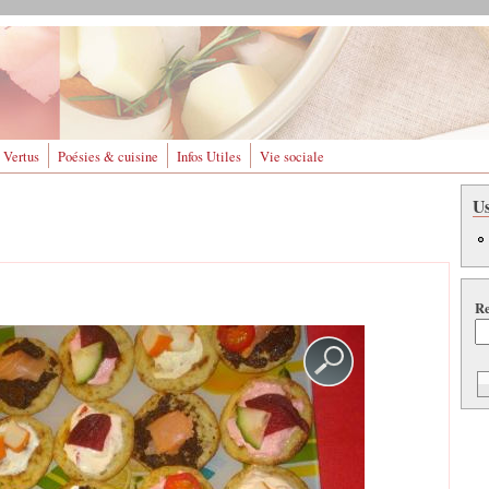
 Vertus
Poésies & cuisine
Infos Utiles
Vie sociale
U
Re