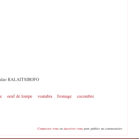
a Lalao RALAITSIROFO
ve
oeuf de lompe
voatabia
fromage
cocombre
Connectez-vous
ou
inscrivez-vous
pour publier un commentaire