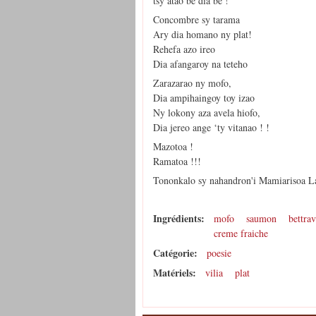
tsy atao be dia be !
Concombre sy tarama
Ary dia homano ny plat!
Rehefa azo ireo
Dia afangaroy na teteho
Zarazarao ny mofo,
Dia ampihaingoy toy izao
Ny lokony aza avela hiofo,
Dia jereo ange ‘ty vitanao ! !
Mazotoa !
Ramatoa !!!
Tononkalo sy nahandron'i Mamiariso
Ingrédients:
mofo
saumon
bettra
creme fraiche
Catégorie:
poesie
Matériels:
vilia
plat