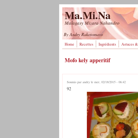
Aller au contenu principal
Ma.Mi.Na
Malagasy Mizara Nahandro
By Andry Rakotomavo
Home
Recettes
Ingrédients
Astuces &
Mofo kely apperitif
Soumis par
andry
le mer, 02/18/2015 - 06:42
92