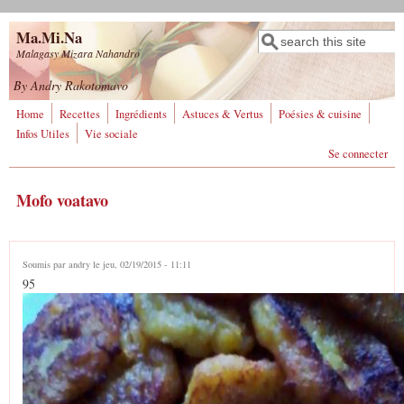
Aller au contenu principal
Ma.Mi.Na
Rechercher
Formulaire de
Malagasy Mizara Nahandro
recherche
By Andry Rakotomavo
Home
Recettes
Ingrédients
Astuces & Vertus
Poésies & cuisine
Infos Utiles
Vie sociale
Se connecter
Mofo voatavo
Soumis par
andry
le jeu, 02/19/2015 - 11:11
95