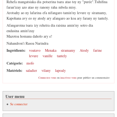
Rehefa mangatsiaka dia potserina tsara atao toy ny "purée".Tsihifina
faran'izay azo atao ny ranony raha mbola misy.
Arotsahy ao ny lafarina efa nifangaro tamin'ny levure sy siramamy,
Kapohana avy eo ny atody ary afangaro ao koa ary farany ny tantely.
Afangaroina tsara izy rehetra dia raisina amin'ny sotro dia
endasina amin'izay
Mazotoa homana daholo ary e!
Nahandron'i Rasoa Narindra
Ingrédients:
voatavo
Menaka
siramamy
Atody
farine
levure
vanille
tantely
Catégorie:
mofo
Matériels:
saladier
vilany
lapoaly
Connectez-vous
ou
inscrivez-vous
pour publier un commentaire
User menu
Se connecter