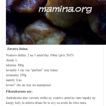
Zavatra ilaina:
Voatavo didiny 2 na 3 amin'ilay 100ar (prix 2015)
Atody 1,
lafarina 300g
lavanila 1 càc (na "parfum" izay tiana)
siramamy 250g
tantely 2càs
levure" (ho an izay tia mampiasa)
Fikarakarana azy:
Andrahoina atao vaventy tetika ny voatavo amin'ny rano tapaky ny
kaopy kely fa mitera-drano be io avy eo,avela ho ritra tsara.