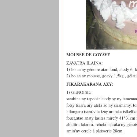
MOUSSE DE GOYAVE
ZAVATRA ILAINA:
1) ho an'ny génoise atao fond, atody 6,
2) ho an'ny mousse, goavy 1,5kg , gélat
FIKARAKARANA AZY:
1) GENOISE:
sarahina ny tapotsin'atody sy ny tamenan
fotsy tsaara ary alefa ao ny siramamy, 
hifangaro tsara.vita izay araraka tsikel
fouet,atao anaty lasitra mirefy 41*31cm
ahiditra lafaoro. rehefa masaka ny génoi
amin'ny cercle à pâtisserie 28cm.