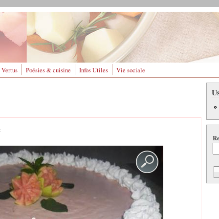
 Vertus
Poésies & cuisine
Infos Utiles
Vie sociale
U
2
Re