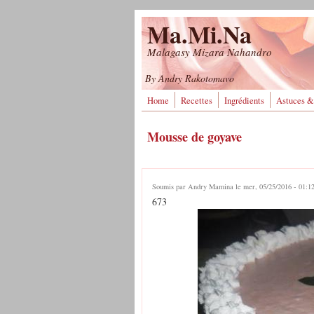
Aller au contenu principal
Ma.Mi.Na
Malagasy Mizara Nahandro
By Andry Rakotomavo
Home
Recettes
Ingrédients
Astuces &
Mousse de goyave
Soumis par
Andry Mamina
le mer, 05/25/2016 - 01:1
673