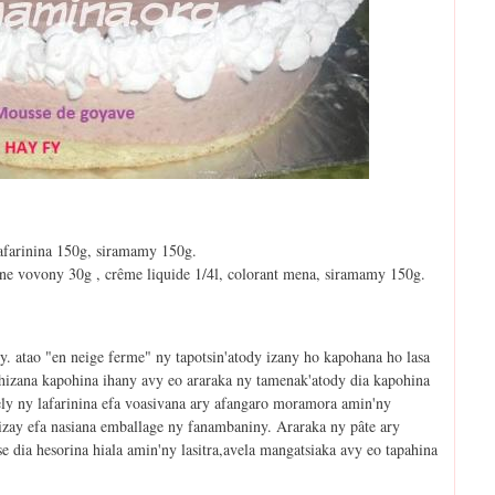
 lafarinina 150g, siramamy 150g.
ine vovony 30g , crême liquide 1/4l, colorant mena, siramamy 150g.
y. atao "en neige ferme" ny tapotsin'atody izany ho kapohana ho lasa
tohizana kapohina ihany avy eo araraka ny tamenak'atody dia kapohina
ikely ny lafarinina efa voasivana ary afangaro moramora amin'ny
 izay efa nasiana emballage ny fanambaniny. Araraka ny pâte ary
se dia hesorina hiala amin'ny lasitra,avela mangatsiaka avy eo tapahina