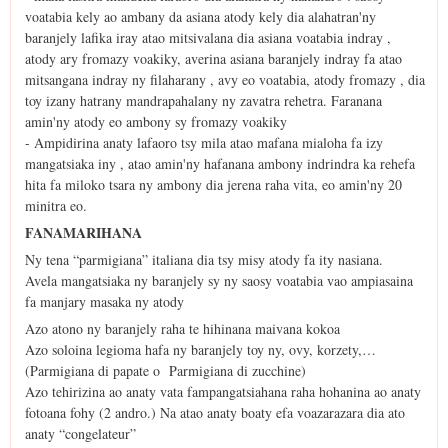
voatabia kely ao ambany da asiana atody kely dia alahatran'ny
baranjely lafika iray atao mitsivalana dia asiana voatabia indray ,
atody ary fromazy voakiky, averina asiana baranjely indray fa atao
mitsangana indray ny filaharany , avy eo voatabia, atody fromazy , dia
toy izany hatrany mandrapahalany ny zavatra rehetra. Faranana
amin'ny atody eo ambony sy fromazy voakiky
- Ampidirina anaty lafaoro tsy mila atao mafana mialoha fa izy
mangatsiaka iny , atao amin'ny hafanana ambony indrindra ka rehefa
hita fa miloko tsara ny ambony dia jerena raha vita, eo amin'ny 20
minitra eo.
FANAMARIHANA
Ny tena “parmigiana” italiana dia tsy misy atody fa ity nasiana.
Avela mangatsiaka ny baranjely sy ny saosy voatabia vao ampiasaina
fa manjary masaka ny atody
Azo atono ny baranjely raha te hihinana maivana kokoa
Azo soloina legioma hafa ny baranjely toy ny, ovy, korzety,…
(Parmigiana di papate o Parmigiana di zucchine)
Azo tehirizina ao anaty vata fampangatsiahana raha hohanina ao anaty
fotoana fohy (2 andro.) Na atao anaty boaty efa voazarazara dia ato
anaty “congelateur”