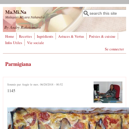
Aller au contenu principal
Ma.Mi.Na
Rechercher
Formulaire de
Malagasy Mizara Nahandro
recherche
By Andry Rakotomavo
Home
Recettes
Ingrédients
Astuces & Vertus
Poésies & cuisine
Infos Utiles
Vie sociale
Se connecter
Parmigiana
Soumis par
Angie
le mer, 06/20/2018 - 00:52
1145