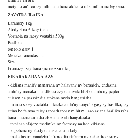
mety ho an’ireo tsy mihinana hena aloha fa mba mihinana legioma.
ZAVATRA ILAINA
Baranjely 1kg
Atody 4 na 6 izay tiana
Voatabia na saosy voatabia 500g
Basilika
tongolo gasy 1
Menaka fanendasana
Sira
Fromazy izay tiana (na mozzarella )
FIKARAKARANA AZY
- didiana manify manarana ny halavany ny baranjely, endasina
amin'ny menaka mandifotra azy dia avela hitsika ambony papier
cuisson na passoir dia atokana avela hangatsiaka
- manao saosy voatabia miaraka amin'ny tongolo gasy sy basilika, tsy
ritina be fa atao misy ranondranony mihitsy , azo asiana basilika raha
tiana , asiana sira dia atokana avela hangatsiaka
- tetehana efajoro madinika ny fromazy na koa kikisana
- kapohana ny atody dia asiana sira kely
- maka lasitra mandeha lafaoro dia alahatra ny nahandro : saosy