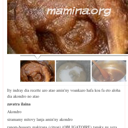
Ity indray dia recette azo atao amin'ny voankazo hafa koa fa eto aloha
dia akondro no atao
zavatra ilaina
Akondro
siramamy mitovy lanja amin'ny akondro
ranom-boasary makirana (citron) (OBLIGATOIRE) tapaky ny vera