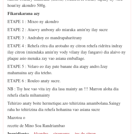
hoan'ny akondro 500g.
Fikarakarana azy
ETAPE 1 : Mixeo ny akondro
ETAPE 2 : Ataovy ambony afo miaraka amin'ny ilay sucre
ETAPE 3 : Andrahoy eo mandrapaharitrany
ETAPE 4 : Rehefa ritra dia arotsaho ny citron rehefa ridritra indray
ilay citron (miendaka amin'ny vody vilany ilay fangaro) dia alaivo ny
plaque asio menaka zay vao asiana emballage.
ETAPE 5 : Velaro eo ilay pate banane dia atapy andro.Izay
mahamaina azy dia teteho.
ETAPE 6 : Rouleo anaty sucre.
NB : Tsy hoe vao vita izy dia lasa mainty an !!! Marron aloha dia
rehefa elaela mihamainty
Tehirizo anaty boite hermetique.azo tehirizina amambolana.Saingy
raha ho tehirizina dia rehefa hohanina vao asiana sucre
Mazotoa o
recette de Mino Soa Randriambao
Ingrédients:
Akondro
siramamy
jus de citron