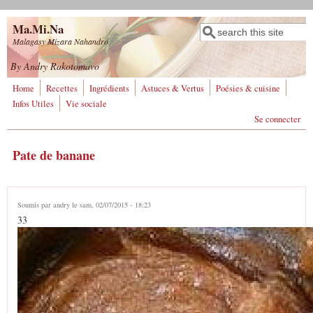
Aller au contenu principal
Ma.Mi.Na
Rechercher
Formulaire de
Malagasy Mizara Nahandro
recherche
By Andry Rakotomavo
Home
Recettes
Ingrédients
Astuces & Vertus
Poésies & cuisine
Infos Utiles
Vie sociale
Se connecter
Pate de banane
Soumis par
andry
le sam, 02/07/2015 - 18:23
33