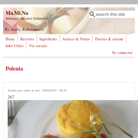
Aller au contenu principal
Ma.Mi.Na
Rechercher
Formulaire de
Malagasy Mizara Nahandro
recherche
By Andry Rakotomavo
Home
Recettes
Ingrédients
Astuces & Vertus
Poésies & cuisine
Infos Utiles
Vie sociale
Se connecter
Polenta
Soumis par
andry
le mer, 05/06/2015 - 06:36
267