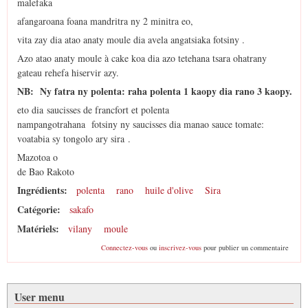
malefaka
afangaroana foana mandritra ny 2 minitra eo,
vita zay dia atao anaty moule dia avela angatsiaka fotsiny .
Azo atao anaty moule à cake koa dia azo tetehana tsara ohatrany
gateau rehefa hiservir azy.
NB: Ny fatra ny polenta: raha polenta 1 kaopy dia rano 3 kaopy.
eto dia saucisses de francfort et polenta
nampangotrahana fotsiny ny saucisses dia manao sauce tomate:
voatabia sy tongolo ary sira .
Mazotoa o
de Bao Rakoto
Ingrédients:
polenta
rano
huile d'olive
Sira
Catégorie:
sakafo
Matériels:
vilany
moule
Connectez-vous
ou
inscrivez-vous
pour publier un commentaire
User menu