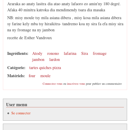
Araraka ao anaty lasitra dia atao anaty lafaoro eo amin'ny 180 degré.
Afaka 40 minitra katroka dia mendimendy tsara dia masaka
NB: misy moule tsy mila asiana dibera , misy kosa mila asiana dibera
sy farine kely mba tsy hiraikitra- tandremo koa ny sira fa efa misy sira
na ny fromage na ny jambon
recette de Esther Vandroux
Ingrédients:
Atody
ronono
lafarina
Sira
fromage
jambon
lardon
Catégorie:
tartes quiches pizza
Matériels:
four
moule
Connectez-vous
ou
inscrivez-vous
pour publier un commentaire
User menu
Se connecter