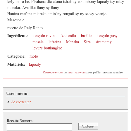
kely maro be. Fisahana dia atono tsirairay eo ambony lapoaly tsy misy
menaka. Avadika ilany sy ilany
Hanina mafana miaraka amin`ny rougail sy ny saosy voanjo.
Mazotoa e
recette de Raly Ranto
Ingrédients:
tongolo ravina
kotomila
basilic
tongolo gasy
masala
lafarina
Menaka
Sira
siramamy
levure boulangère
Catégorie:
mofo
Matériels:
lapoaly
Connectez-vous
ou
inscrivez-vous
pour publier un commentaire
User menu
Se connecter
Recette Numero: