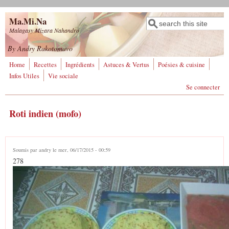
Aller au contenu principal
Ma.Mi.Na
Rechercher
Formulaire de
Malagasy Mizara Nahandro
recherche
By Andry Rakotomavo
Home
Recettes
Ingrédients
Astuces & Vertus
Poésies & cuisine
Infos Utiles
Vie sociale
Se connecter
Roti indien (mofo)
Soumis par
andry
le mer, 06/17/2015 - 00:59
278