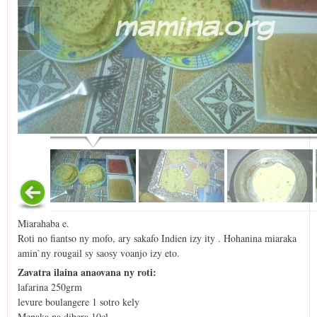
Miarahaba e.
Roti no fiantso ny mofo, ary sakafo Indien izy ity . Hohanina miaraka
amin`ny rougail sy saosy voanjo izy eto.
Zavatra ilaina anaovana ny roti:
lafarina 250grm
levure boulangere 1 sotro kely
Menaka na dibera 10cl