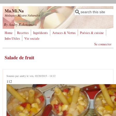
Aller au contenu principal
Ma.Mi.Na
Rechercher
Formulaire de
Malagasy Mizara Nahandro
recherche
By Andry Rakotomavo
Home
Recettes
Ingrédients
Astuces & Vertus
Poésies & cuisine
Infos Utiles
Vie sociale
Se connecter
Salade de fruit
Soumis par
andry
le ven, 02/20/2015 - 14:12
112