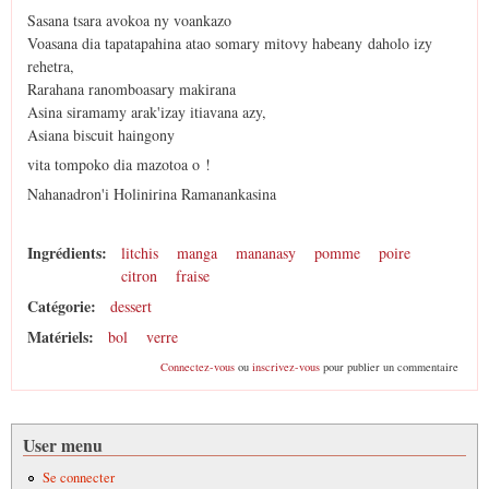
Sasana tsara avokoa ny voankazo
Voasana dia tapatapahina atao somary mitovy habeany daholo izy
rehetra,
Rarahana ranomboasary makirana
Asina siramamy arak'izay itiavana azy,
Asiana biscuit haingony
vita tompoko dia mazotoa o !
Nahanadron'i Holinirina Ramanankasina
Ingrédients:
litchis
manga
mananasy
pomme
poire
citron
fraise
Catégorie:
dessert
Matériels:
bol
verre
Connectez-vous
ou
inscrivez-vous
pour publier un commentaire
User menu
Se connecter