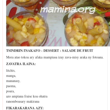
TSINDRIN-TSAKAFO - DESSERT : SALADE DE FRUIT
Mora atao tokoa ary afaka mampiasa izay zava-misy araka ny fotoana.
ZAVATRA ILAINA:
litchis,
manga,
mananasy,
paoma,
poara,
azo ampiana fraise koa ohatra
ranomboasary makirana
FIKARAKARANA AZY: