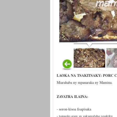
LAOKA NA TSAKITSAKY: PORC 
Miarahaba ny mpanaraka ny Mamina.
ZAVATRA ILAINA:
- soron-kisoa fisapisaka
- tongolo gasy sy sakamalaho voakiky