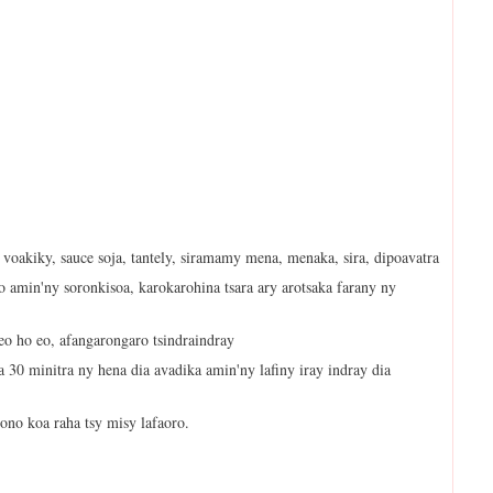
 voakiky, sauce soja, tantely, siramamy mena, menaka, sira, dipoavatra
ro amin'ny soronkisoa, karokarohina tsara ary arotsaka farany ny
eo ho eo, afangarongaro tsindraindray
 30 minitra ny hena dia avadika amin'ny lafiny iray indray dia
ono koa raha tsy misy lafaoro.