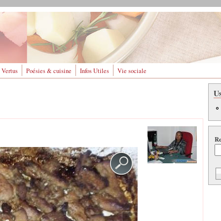
 Vertus
Poésies & cuisine
Infos Utiles
Vie sociale
U
Re