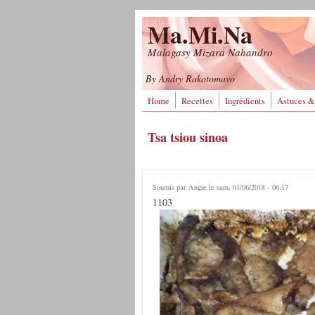
Aller au contenu principal
Ma.Mi.Na
Malagasy Mizara Nahandro
By Andry Rakotomavo
Home
Recettes
Ingrédients
Astuces &
Tsa tsiou sinoa
Soumis par
Angie
le sam, 01/06/2018 - 06:17
1103