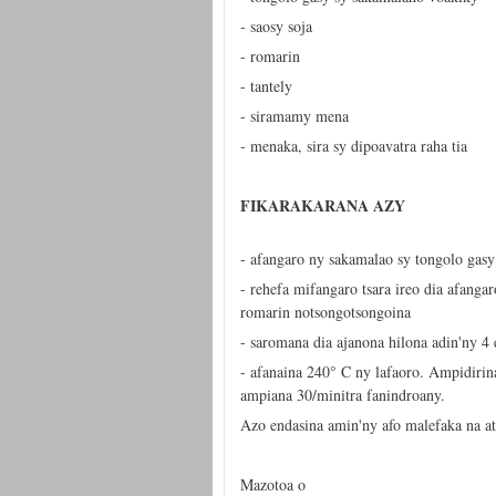
- saosy soja
- romarin
- tantely
- siramamy mena
- menaka, sira sy dipoavatra raha tia
FIKARAKARANA AZY
- afangaro ny sakamalao sy tongolo gasy
- rehefa mifangaro tsara ireo dia afanga
romarin notsongotsongoina
- saromana dia ajanona hilona adin'ny 4 
- afanaina 240° C ny lafaoro. Ampidirina
ampiana 30/minitra fanindroany.
Azo endasina amin'ny afo malefaka na at
Mazotoa o