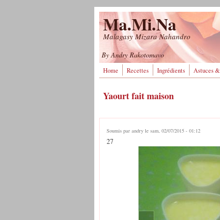
Aller au contenu principal
Ma.Mi.Na
Malagasy Mizara Nahandro
By Andry Rakotomavo
Home
Recettes
Ingrédients
Astuces &
Yaourt fait maison
Soumis par
andry
le sam, 02/07/2015 - 01:12
27