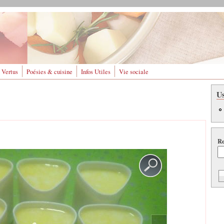
 Vertus
Poésies & cuisine
Infos Utiles
Vie sociale
U
Re