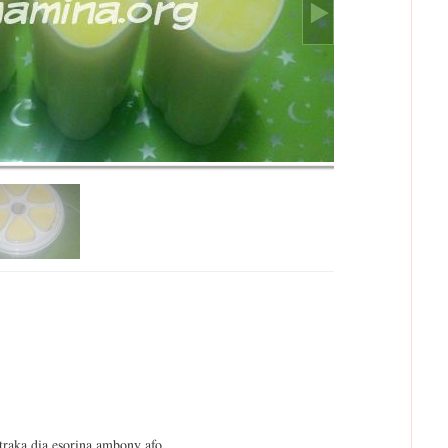
raka dia esorina ambony afo.