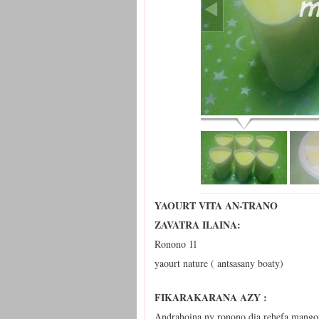
YAOURT VITA AN-TRANO
ZAVATRA ILAINA:
Ronono 1l
yaourt nature ( antsasany boaty)
FIKARAKARANA AZY :
Andrahoina ny ronono dia rehefa mangot