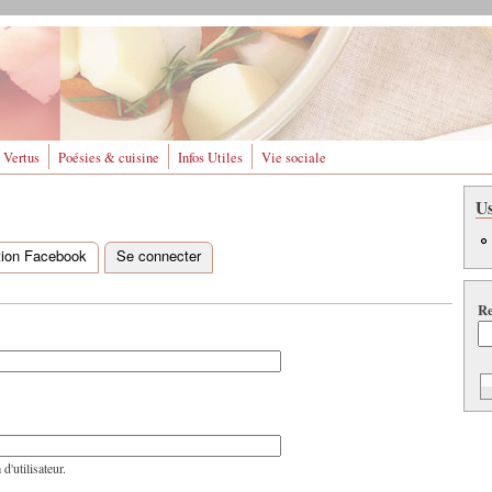
 Vertus
Poésies & cuisine
Infos Utiles
Vie sociale
U
ation Facebook
Se connecter
(onglet actif)
Re
'utilisateur.