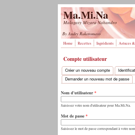
Aller au contenu principal
Ma.Mi.Na
Malagasy Mizara Nahandro
By Andry Rakotomavo
Home
Recettes
Ingrédients
Astuces &
Compte utilisateur
Créer un nouveau compte
Identific
Onglets principaux
Demander un nouveau mot de passe
Nom d'utilisateur
*
Saisissez votre nom d'utilisateur pour Ma.Mi.Na.
Mot de passe
*
Saisissez le mot de passe correspondant à votre nom d