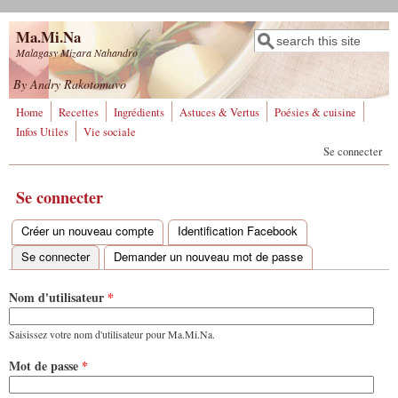
Aller au contenu principal
Ma.Mi.Na
Rechercher
Formulaire de
Malagasy Mizara Nahandro
recherche
By Andry Rakotomavo
Home
Recettes
Ingrédients
Astuces & Vertus
Poésies & cuisine
Infos Utiles
Vie sociale
Se connecter
Se connecter
Créer un nouveau compte
Identification Facebook
Onglets principaux
Se connecter
(onglet actif)
Demander un nouveau mot de passe
Nom d'utilisateur
*
Saisissez votre nom d'utilisateur pour Ma.Mi.Na.
Mot de passe
*