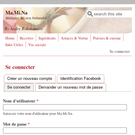
Aller au contenu principal
Ma.Mi.Na
Rechercher
Formulaire de
Malagasy Mizara Nahandro
recherche
By Andry Rakotomavo
Home
Recettes
Ingrédients
Astuces & Vertus
Poésies & cuisine
Infos Utiles
Vie sociale
Se connecter
Se connecter
Créer un nouveau compte
Identification Facebook
Onglets principaux
Se connecter
(onglet actif)
Demander un nouveau mot de passe
Nom d'utilisateur
*
Saisissez votre nom d'utilisateur pour Ma.Mi.Na.
Mot de passe
*