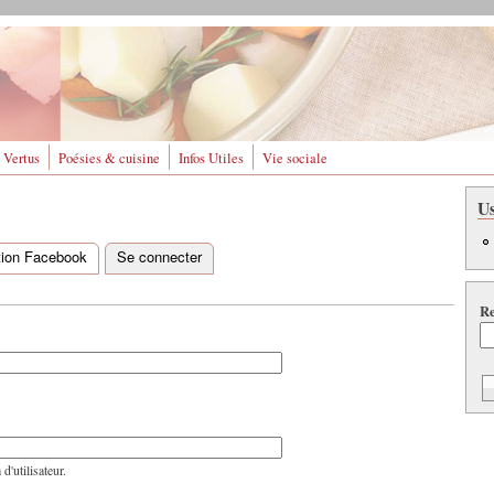
 Vertus
Poésies & cuisine
Infos Utiles
Vie sociale
U
ation Facebook
Se connecter
(onglet actif)
Re
'utilisateur.