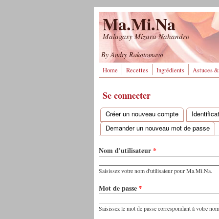
Aller au contenu principal
Ma.Mi.Na
Malagasy Mizara Nahandro
By Andry Rakotomavo
Home
Recettes
Ingrédients
Astuces &
Se connecter
Créer un nouveau compte
Identific
Onglets principaux
Demander un nouveau mot de passe
Nom d'utilisateur
*
Saisissez votre nom d'utilisateur pour Ma.Mi.Na.
Mot de passe
*
Saisissez le mot de passe correspondant à votre nom d