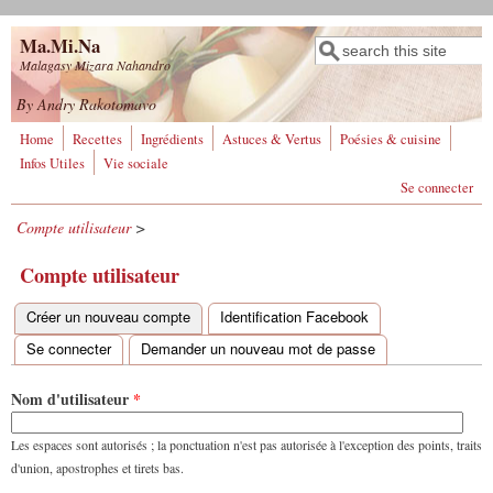
Aller au contenu principal
Ma.Mi.Na
Rechercher
Formulaire de
Malagasy Mizara Nahandro
recherche
By Andry Rakotomavo
Home
Recettes
Ingrédients
Astuces & Vertus
Poésies & cuisine
Infos Utiles
Vie sociale
Se connecter
Compte utilisateur
>
Compte utilisateur
Créer un nouveau compte
(onglet actif)
Identification Facebook
Onglets principaux
Se connecter
Demander un nouveau mot de passe
Nom d'utilisateur
*
Les espaces sont autorisés ; la ponctuation n'est pas autorisée à l'exception des points, traits
d'union, apostrophes et tirets bas.