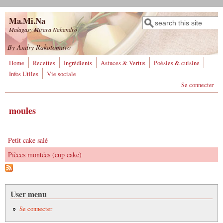
Aller au contenu principal
Ma.Mi.Na
Rechercher
Formulaire de
Malagasy Mizara Nahandro
recherche
By Andry Rakotomavo
Home
Recettes
Ingrédients
Astuces & Vertus
Poésies & cuisine
Infos Utiles
Vie sociale
Se connecter
moules
Petit cake salé
Pièces montées (cup cake)
User menu
Se connecter