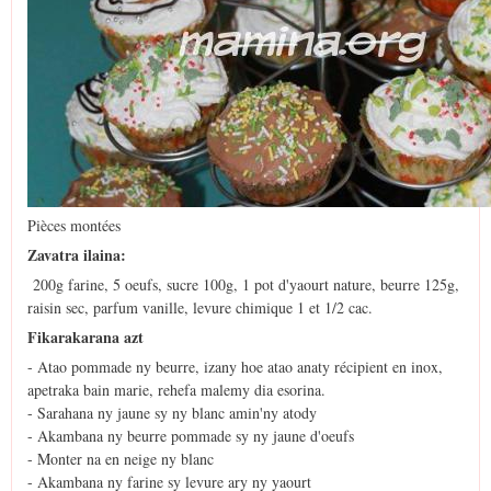
Pièces montées
Zavatra ilaina:
200g farine, 5 oeufs, sucre 100g, 1 pot d'yaourt nature, beurre 125g,
raisin sec, parfum vanille, levure chimique 1 et 1/2 cac.
Fikarakarana azt
- Atao pommade ny beurre, izany hoe atao anaty récipient en inox,
apetraka bain marie, rehefa malemy dia esorina.
- Sarahana ny jaune sy ny blanc amin'ny atody
- Akambana ny beurre pommade sy ny jaune d'oeufs
- Monter na en neige ny blanc
- Akambana ny farine sy levure ary ny yaourt