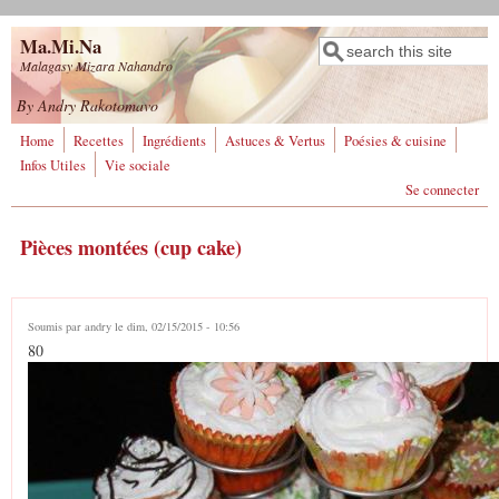
Aller au contenu principal
Ma.Mi.Na
Rechercher
Formulaire de
Malagasy Mizara Nahandro
recherche
By Andry Rakotomavo
Home
Recettes
Ingrédients
Astuces & Vertus
Poésies & cuisine
Infos Utiles
Vie sociale
Se connecter
Pièces montées (cup cake)
Soumis par
andry
le dim, 02/15/2015 - 10:56
80