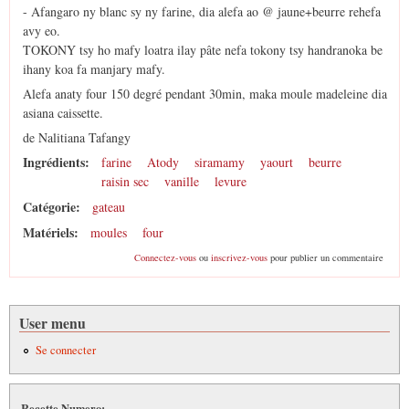
- Afangaro ny blanc sy ny farine, dia alefa ao @ jaune+beurre rehefa
avy eo.
TOKONY tsy ho mafy loatra ilay pâte nefa tokony tsy handranoka be
ihany koa fa manjary mafy.
Alefa anaty four 150 degré pendant 30min, maka moule madeleine dia
asiana caissette.
de Nalitiana Tafangy
Ingrédients:
farine
Atody
siramamy
yaourt
beurre
raisin sec
vanille
levure
Catégorie:
gateau
Matériels:
moules
four
Connectez-vous
ou
inscrivez-vous
pour publier un commentaire
User menu
Se connecter
Recette Numero: