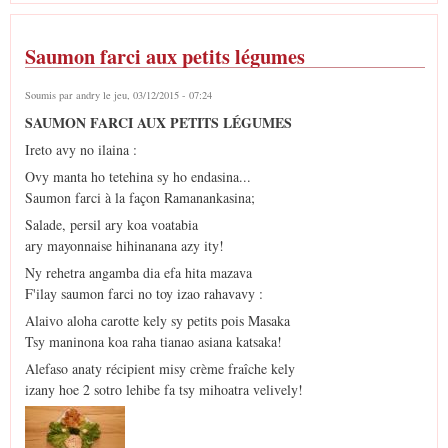
Saumon farci aux petits légumes
Soumis par
andry
le jeu, 03/12/2015 - 07:24
SAUMON FARCI AUX PETITS LÉGUMES
Ireto avy no ilaina :
Ovy manta ho tetehina sy ho endasina...
Saumon farci à la façon Ramanankasina;
Salade, persil ary koa voatabia
ary mayonnaise hihinanana azy ity!
Ny rehetra angamba dia efa hita mazava
F'ilay saumon farci no toy izao rahavavy :
Alaivo aloha carotte kely sy petits pois Masaka
Tsy maninona koa raha tianao asiana katsaka!
Alefaso anaty récipient misy crème fraîche kely
izany hoe 2 sotro lehibe fa tsy mihoatra velively!