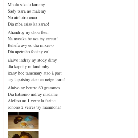
Mbola sakafo karemy
Sady tsara no malemy
No atolotro anao
Dia mba raiso ka zarao!
Ahandroy ny chou fleur
Na masaka be aza tsy erreur!
Rehefa avy eo dia mixer-o
Dia apetraho fotsiny eo!
alaivo indray ny atody dimy
dia kapohy mifandimby
izany hoe tamenany atao à part
ary tapotsiny atao en neige tsara!
Alaivo ny beurre 60 grammes
Dia hatsonio indray madame
Alefaso ao 1 verre la farine
ronono 2 verres tsy maninona!