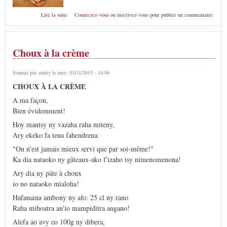
de Saumon farci aux petits légumes
Lire la suite
Connectez-vous
ou
inscrivez-vous
pour publier un commentaire
Choux à la crème
Soumis par
andry
le mer, 03/11/2015 - 14:06
CHOUX À LA CRÈME
A ma façon,
Bien évidemment!
Hoy mantsy ny vazaha raha miteny,
Ary ekeko fa tena fahendrena:
"On n'est jamais mieux servi que par soi-même!"
Ka dia nataoko ny gâteaux-ako f'izaho tsy nimenomenona!
Ary dia ny pâte à choux
io no nataoko mialoha!
Hafanaina ambony ny afo: 25 cl ny rano
Raha mihoatra an'io mampiditra angano!
Alefa ao avy eo 100g ny dibera,