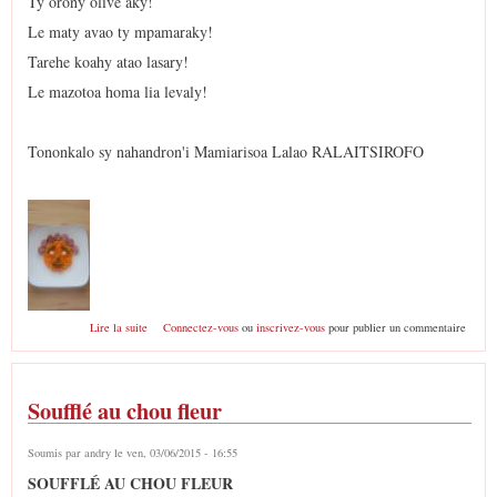
Ty orony olive aky!
Le maty avao ty mpamaraky!
Tarehe koahy atao lasary!
Le mazotoa homa lia levaly!
Tononkalo sy nahandron'i Mamiarisoa Lalao RALAITSIROFO
de Ampelasoa
Lire la suite
Connectez-vous
ou
inscrivez-vous
pour publier un commentaire
Soufflé au chou fleur
Soumis par
andry
le ven, 03/06/2015 - 16:55
SOUFFLÉ AU CHOU FLEUR