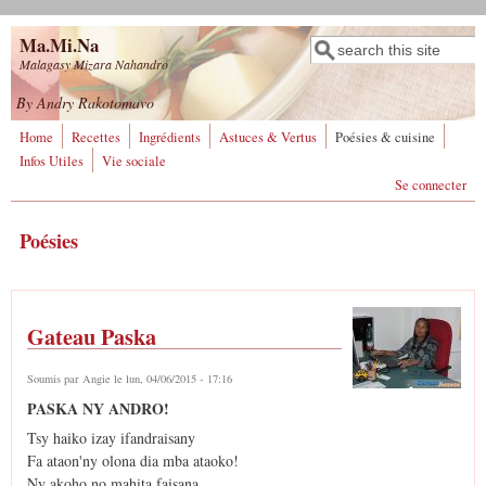
Aller au contenu principal
Ma.Mi.Na
Rechercher
Formulaire de
Malagasy Mizara Nahandro
recherche
By Andry Rakotomavo
Home
Recettes
Ingrédients
Astuces & Vertus
Poésies & cuisine
Infos Utiles
Vie sociale
Se connecter
Poésies
Gateau Paska
Soumis par
Angie
le lun, 04/06/2015 - 17:16
PASKA NY ANDRO!
Tsy haiko izay ifandraisany
Fa ataon'ny olona dia mba ataoko!
Ny akoho no mahita faisana,