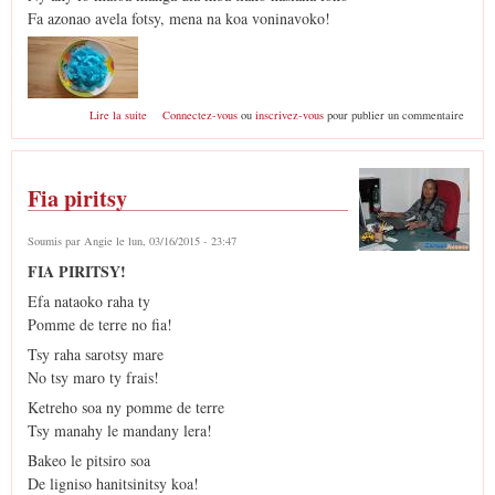
Fa azonao avela fotsy, mena na koa voninavoko!
de Coco confits
Lire la suite
Connectez-vous
ou
inscrivez-vous
pour publier un commentaire
Fia piritsy
Soumis par
Angie
le lun, 03/16/2015 - 23:47
FIA PIRITSY!
Efa nataoko raha ty
Pomme de terre no fia!
Tsy raha sarotsy mare
No tsy maro ty frais!
Ketreho soa ny pomme de terre
Tsy manahy le mandany lera!
Bakeo le pitsiro soa
De ligniso hanitsinitsy koa!