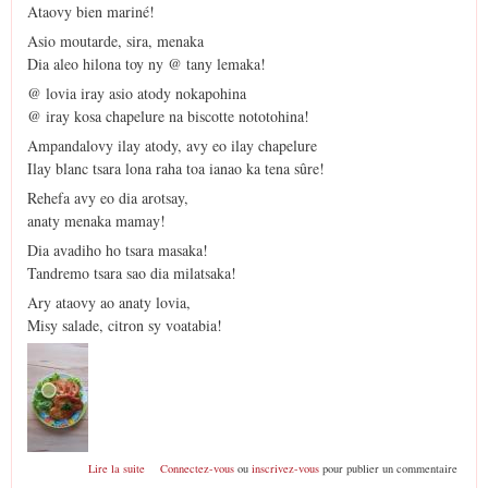
Ataovy bien mariné!
Asio moutarde, sira, menaka
Dia aleo hilona toy ny @ tany lemaka!
@ lovia iray asio atody nokapohina
@ iray kosa chapelure na biscotte nototohina!
Ampandalovy ilay atody, avy eo ilay chapelure
Ilay blanc tsara lona raha toa ianao ka tena sûre!
Rehefa avy eo dia arotsay,
anaty menaka mamay!
Dia avadiho ho tsara masaka!
Tandremo tsara sao dia milatsaka!
Ary ataovy ao anaty lovia,
Misy salade, citron sy voatabia!
de Poulet pané poesie
Lire la suite
Connectez-vous
ou
inscrivez-vous
pour publier un commentaire