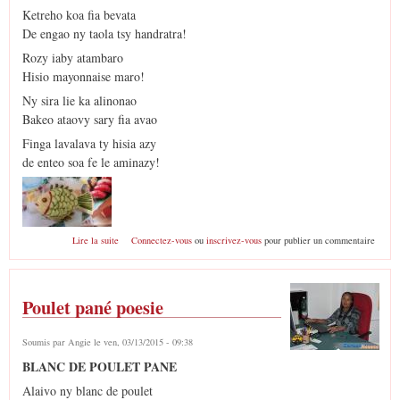
Ketreho koa fia bevata
De engao ny taola tsy handratra!
Rozy iaby atambaro
Hisio mayonnaise maro!
Ny sira lie ka alinonao
Bakeo ataovy sary fia avao
Finga lavalava ty hisia azy
de enteo soa fe le aminazy!
de Fia piritsy
Lire la suite
Connectez-vous
ou
inscrivez-vous
pour publier un commentaire
Poulet pané poesie
Soumis par
Angie
le ven, 03/13/2015 - 09:38
BLANC DE POULET PANE
Alaivo ny blanc de poulet