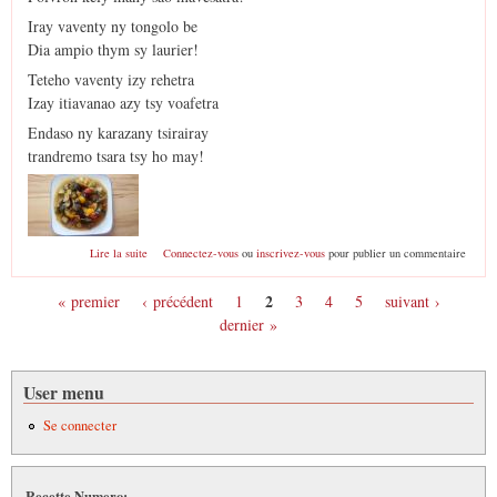
Iray vaventy ny tongolo be
Dia ampio thym sy laurier!
Teteho vaventy izy rehetra
Izay itiavanao azy tsy voafetra
Endaso ny karazany tsirairay
trandremo tsara tsy ho may!
de Ratatouille
Lire la suite
Connectez-vous
ou
inscrivez-vous
pour publier un commentaire
2
« premier
‹ précédent
1
3
4
5
suivant ›
Pages
dernier »
User menu
Se connecter
Recette Numero: