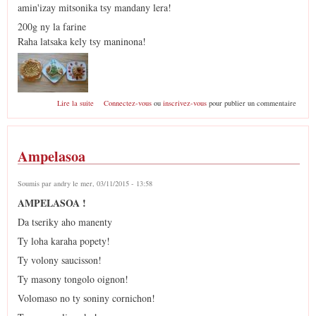
amin'izay mitsonika tsy mandany lera!
200g ny la farine
Raha latsaka kely tsy maninona!
de Choux à la crème
Lire la suite
Connectez-vous
ou
inscrivez-vous
pour publier un commentaire
Ampelasoa
Soumis par
andry
le mer, 03/11/2015 - 13:58
AMPELASOA !
Da tseriky aho manenty
Ty loha karaha popety!
Ty volony saucisson!
Ty masony tongolo oignon!
Volomaso no ty soniny cornichon!