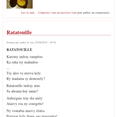
de Soufflé au chou fleur
Lire la suite
Connectez-vous
ou
inscrivez-vous
pour publier un commentaire
Ratatouille
Soumis par
andry
le ven, 03/06/2015 - 09:56
RATATOUILLE
Karemy indray rampitso
Ka raha tsy mahadiso
...
Tsy aleo ve miova kely
Ry madama sy demozely?
Ratatouille indray atao
Sa ahoana hoy ianao?
Aubergine iray dia mety
Ataovy roa ny courgette!
Ny voatabia ataovy efatra
Poivron kely ihany sao mavesatra!