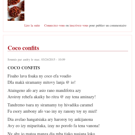
de Bonbon coco 1
Lire la suite
Connectez-vous
ou
inscrivez-vous
pour publier un commentaire
Coco confits
Soumis par
andry
le mar, 03/24/2015 - 10:09
COCO CONFITS
Fisaho lava fisaka ny coco efa voadio
DIa makà siramamy mitovy lanja @ io!
Ataingeno afo ary asio rano mandifotra azy
Aroiroy rehefa akaiky ho ritra @ zay tena aminazy!
Tandremo tsara ny siramamy tsy hivadika caramel
Fa esory ambony afo vao iny ny ranony toy ny miel!
Dia avelao hangatsiaka ary haroroy tsy ankijanona
Avy eo izy miparitaka, izay no porofo fa tena vanona!
Ny ahy io matoa manga dia mba tiako nasiana loko