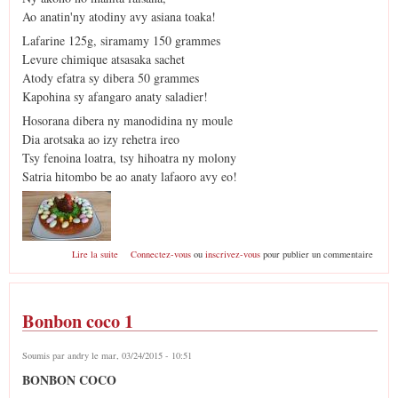
Ao anatin'ny atodiny avy asiana toaka!
Lafarine 125g, siramamy 150 grammes
Levure chimique atsasaka sachet
Atody efatra sy dibera 50 grammes
Kapohina sy afangaro anaty saladier!
Hosorana dibera ny manodidina ny moule
Dia arotsaka ao izy rehetra ireo
Tsy fenoina loatra, tsy hihoatra ny molony
Satria hitombo be ao anaty lafaoro avy eo!
de Gateau Paska
Lire la suite
Connectez-vous
ou
inscrivez-vous
pour publier un commentaire
Bonbon coco 1
Soumis par
andry
le mar, 03/24/2015 - 10:51
BONBON COCO