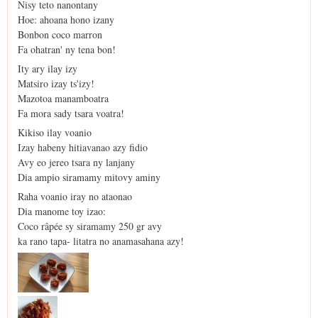
Nisy teto nanontany
Hoe: ahoana hono izany
Bonbon coco marron
Fa ohatran' ny tena bon!
Ity ary ilay izy
Matsiro izay ts'izy!
Mazotoa manamboatra
Fa mora sady tsara voatra!
Kikiso ilay voanio
Izay habeny hitiavanao azy fidio
Avy eo jereo tsara ny lanjany
Dia ampio siramamy mitovy aminy
Raha voanio iray no ataonao
Dia manome toy izao:
Coco râpée sy siramamy 250 gr avy
ka rano tapa- litatra no anamasahana azy!