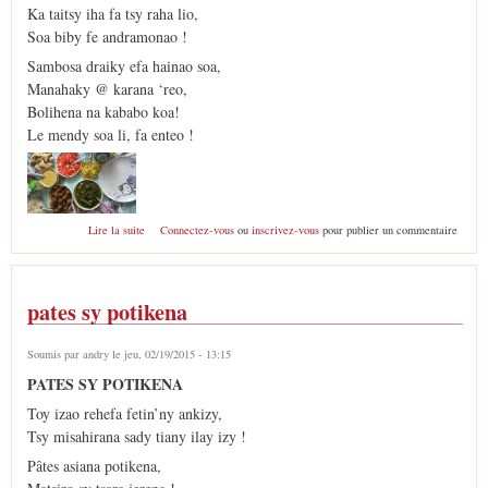
Ka taitsy iha fa tsy raha lio,
Soa biby fe andramonao !
Sambosa draiky efa hainao soa,
Manahaky @ karana ‘reo,
Bolihena na kababo koa!
Le mendy soa li, fa enteo !
de Toy li raha zao
Lire la suite
Connectez-vous
ou
inscrivez-vous
pour publier un commentaire
pates sy potikena
Soumis par
andry
le jeu, 02/19/2015 - 13:15
PATES SY POTIKENA
Toy izao rehefa fetin’ny ankizy,
Tsy misahirana sady tiany ilay izy !
Pâtes asiana potikena,