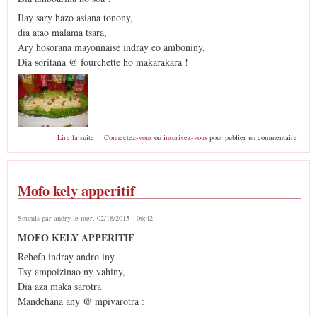
Ilay sary hazo asiana tonony,
dia atao malama tsara,
Ary hosorana mayonnaise indray eo amboniny,
Dia soritana @ fourchette ho makarakara !
de Bûche de Noël salée
Lire la suite
Connectez-vous
ou
inscrivez-vous
pour publier un commentaire
Mofo kely apperitif
Soumis par
andry
le mer, 02/18/2015 - 06:42
MOFO KELY APPERITIF
Rehefa indray andro iny
Tsy ampoizinao ny vahiny,
Dia aza maka sarotra
Mandehana any @ mpivarotra :