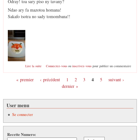
Odray! toa sary piso ny tavany?
Ndao ary fa mazotoa homana!
Sakafo tsotra no sady tomombana!!
de Lasary karoty
Lire la suite
Connectez-vous
ou
inscrivez-vous
pour publier un commentaire
4
« premier
‹ précédent
1
2
3
5
suivant ›
Pages
dernier »
User menu
Se connecter
Recette Numero: