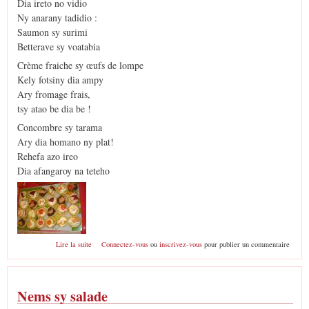
Dia ireto no vidio
Ny anarany tadidio :
Saumon sy surimi
Betterave sy voatabia
Crème fraiche sy œufs de lompe
Kely fotsiny dia ampy
Ary fromage frais,
tsy atao be dia be !
Concombre sy tarama
Ary dia homano ny plat!
Rehefa azo ireo
Dia afangaroy na teteho
de Mofo kely apperitif
Lire la suite
Connectez-vous
ou
inscrivez-vous
pour publier un commentaire
Nems sy salade