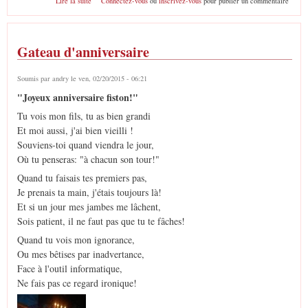
Lire la suite
Connectez-vous
ou
inscrivez-vous
pour publier un commentaire
Gateau d'anniversaire
Soumis par
andry
le ven, 02/20/2015 - 06:21
"Joyeux anniversaire fiston!"
Tu vois mon fils, tu as bien grandi
Et moi aussi, j'ai bien vieilli !
Souviens-toi quand viendra le jour,
Où tu penseras: "à chacun son tour!"
Quand tu faisais tes premiers pas,
Je prenais ta main, j'étais toujours là!
Et si un jour mes jambes me lâchent,
Sois patient, il ne faut pas que tu te fâches!
Quand tu vois mon ignorance,
Ou mes bêtises par inadvertance,
Face à l'outil informatique,
Ne fais pas ce regard ironique!