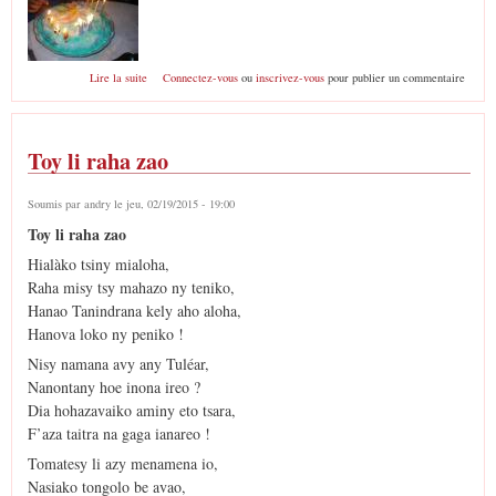
de Gateau d'anniversaire
Lire la suite
Connectez-vous
ou
inscrivez-vous
pour publier un commentaire
Toy li raha zao
Soumis par
andry
le jeu, 02/19/2015 - 19:00
Toy li raha zao
Hialàko tsiny mialoha,
Raha misy tsy mahazo ny teniko,
Hanao Tanindrana kely aho aloha,
Hanova loko ny peniko !
Nisy namana avy any Tuléar,
Nanontany hoe inona ireo ?
Dia hohazavaiko aminy eto tsara,
F’aza taitra na gaga ianareo !
Tomatesy li azy menamena io,
Nasiako tongolo be avao,