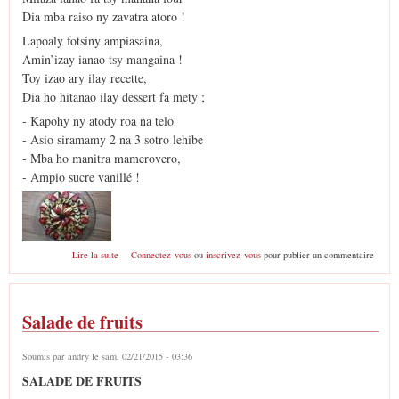
Dia mba raiso ny zavatra atoro !
Lapoaly fotsiny ampiasaina,
Amin’izay ianao tsy mangaina !
Toy izao ary ilay recette,
Dia ho hitanao ilay dessert fa mety ;
- Kapohy ny atody roa na telo
- Asio siramamy 2 na 3 sotro lehibe
- Mba ho manitra mamerovero,
- Ampio sucre vanillé !
de Galette aux fruits
Lire la suite
Connectez-vous
ou
inscrivez-vous
pour publier un commentaire
Salade de fruits
Soumis par
andry
le sam, 02/21/2015 - 03:36
SALADE DE FRUITS