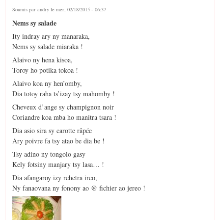
Soumis par
andry
le mer, 02/18/2015 - 06:37
Nems sy salade
Ity indray ary ny manaraka,
Nems sy salade miaraka !
Alaivo ny hena kisoa,
Toroy ho potika tokoa !
Alaivo koa ny hen’omby,
Dia totoy raha ts’izay tsy mahomby !
Cheveux d’ange sy champignon noir
Coriandre koa mba ho manitra tsara !
Dia asio sira sy carotte râpée
Ary poivre fa tsy atao be dia be !
Tsy adino ny tongolo gasy
Kely fotsiny manjary tsy lasa… !
Dia afangaroy izy rehetra ireo,
Ny fanaovana ny fonony ao @ fichier ao jereo !