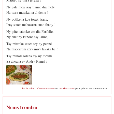
Matsiro sy tsara jerena !
Ny pâte moa izay tianao dia mety,
Na tsara masaka na al dente !
Ny potikena koa torak’izany,
Izay sauce mahazatra anao ihany !
Ny pâte nataoko eto dia Farfalle,
Ny anatiny tsinona tsy lalina,
Tsy mitroka sauce toy ny penné
Na maccaroni izay misy lavaka be !
Tsy miholakolana toy ny tortilli
Sa ahoana ry Andry Rungi ?
de pates sy potikena
Lire la suite
Connectez-vous
ou
inscrivez-vous
pour publier un commentaire
Nems trondro