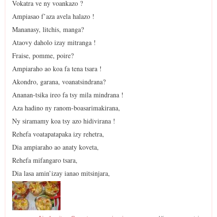
Vokatra ve ny voankazo ?
Ampiasao f’aza avela halazo !
Mananasy, litchis, manga?
Ataovy daholo izay mitranga !
Fraise, pomme, poire?
Ampiaraho ao koa fa tena tsara !
Akondro, garana, voanatsindrana?
Ananan-tsika ireo fa tsy mila mindrana !
Aza hadino ny ranom-boasarimakirana,
Ny siramamy koa tsy azo hidivirana !
Rehefa voatapatapaka izy rehetra,
Dia ampiaraho ao anaty koveta,
Rehefa mifangaro tsara,
Dia lasa amin’izay ianao mitsinjara,
de Salade de fruits