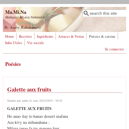
Aller au contenu principal
Ma.Mi.Na
Rechercher
Formulaire de
Malagasy Mizara Nahandro
recherche
By Andry Rakotomavo
Home
Recettes
Ingrédients
Astuces & Vertus
Poésies & cuisine
Infos Utiles
Vie sociale
Se connecter
Poésies
Galette aux fruits
Soumis par
andry
le sam, 02/21/2015 - 04:24
GALETTE AUX FRUITS
Ho anao ilay te-hanao dessert mafana
Aza kivy na mihanahana ;
Milaza ianao fa tsy manana four