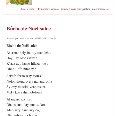
de Nems trondro
Lire la suite
Connectez-vous
ou
inscrivez-vous
pour publier un commentaire
Bûche de Noël salée
Soumis par
andry
le mer, 02/18/2015 - 06:56
Bûche de Noël salée
Avereno kely indray mandeha,
Hoy ilay olona izay !
K’aza avy ianao hilaza hoe :
Ohhh ! efa hitanay !!!
Sakafo faran’izay tsotra
Nofon-trondro efa nahandroina
Sy ovy masaka voapotsitra
Mety koa raha nototoina !
Afangaro izy ireo
Dia asiana mayonnaise koa,
Atao sary hazo avy eo,
Dia amboarina ho soa !