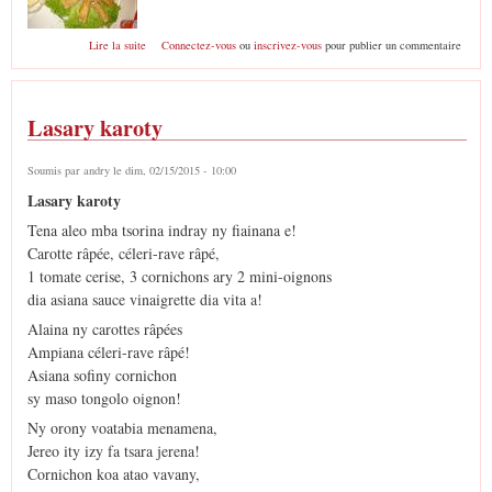
de Nems sy salade
Lire la suite
Connectez-vous
ou
inscrivez-vous
pour publier un commentaire
Lasary karoty
Soumis par
andry
le dim, 02/15/2015 - 10:00
Lasary karoty
Tena aleo mba tsorina indray ny fiainana e!
Carotte râpée, céleri-rave râpé,
1 tomate cerise, 3 cornichons ary 2 mini-oignons
dia asiana sauce vinaigrette dia vita a!
Alaina ny carottes râpées
Ampiana céleri-rave râpé!
Asiana sofiny cornichon
sy maso tongolo oignon!
Ny orony voatabia menamena,
Jereo ity izy fa tsara jerena!
Cornichon koa atao vavany,