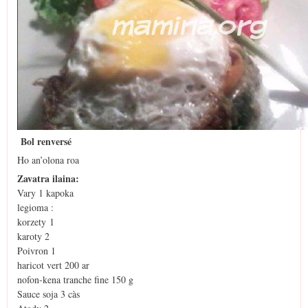
Bol renversé
Ho an’olona roa
Zavatra ilaina:
Vary 1 kapoka
legioma :
korzety 1
karoty 2
Poivron 1
haricot vert 200 ar
nofon-kena tranche fine 150 g
Sauce soja 3 càs