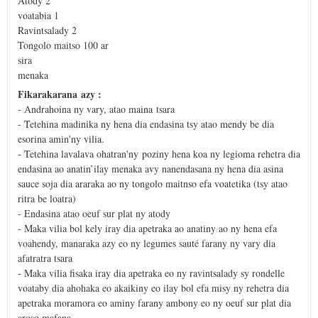
Atody 2
voatabia 1
Ravintsalady 2
Tongolo maitso 100 ar
sira
menaka
Fikarakarana azy :
- Andrahoina ny vary, atao maina tsara
- Tetehina madinika ny hena dia endasina tsy atao mendy be dia
esorina amin'ny vilia.
- Tetehina lavalava ohatran'ny poziny hena koa ny legioma rehetra dia
endasina ao anatin’ilay menaka avy nanendasana ny hena dia asina
sauce soja dia araraka ao ny tongolo maitnso efa voatetika (tsy atao
ritra be loatra)
- Endasina atao oeuf sur plat ny atody
- Maka vilia bol kely iray dia apetraka ao anatiny ao ny hena efa
voahendy, manaraka azy eo ny legumes sauté farany ny vary dia
afatratra tsara
- Maka vilia fisaka iray dia apetraka eo ny ravintsalady sy rondelle
voataby dia ahohaka eo akaikiny eo ilay bol efa misy ny rehetra dia
apetraka moramora eo aminy farany ambony eo ny oeuf sur plat dia
aroso mafana.