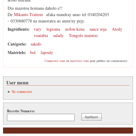
Dia mazotoa homana daholo e!!
De
Mikanto Traiteur
afaka mandray anao tel 0340204203
- 0330880778 na manoratra ao amin'ny pejy.
Ingrédients:
vary
legioma
nofon-kena
sauce soja
Atody
voatabia
salady
Tongolo maintso
Catégorie:
sakafo
Matériels:
bol
lapoaly
Connectez-vous
ou
inscrivez-vous
pour publier un commentaire
User menu
Se connecter
Recette Numero: