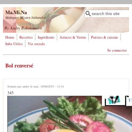
Aller au contenu principal
Ma.Mi.Na
Rechercher
Formulaire de
Malagasy Mizara Nahandro
recherche
By Andry Rakotomavo
Home
Recettes
Ingrédients
Astuces & Vertus
Poésies & cuisine
Infos Utiles
Vie sociale
Se connecter
Bol renversé
Soumis par
andry
le mar, 10/06/2015 - 13:14
345