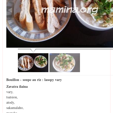
Bouillon - soupe au riz : lasopy vary
Zavatra ilaina
vary,
tsatsiou,
atody,
sakamalaho,
menaka,