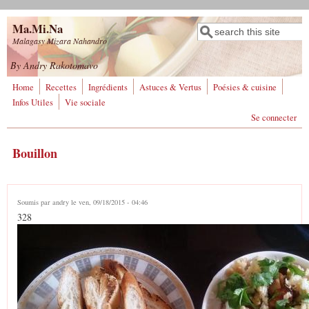
Aller au contenu principal
Ma.Mi.Na
Rechercher
Formulaire de
Malagasy Mizara Nahandro
recherche
By Andry Rakotomavo
Home
Recettes
Ingrédients
Astuces & Vertus
Poésies & cuisine
Infos Utiles
Vie sociale
Se connecter
Bouillon
Soumis par
andry
le ven, 09/18/2015 - 04:46
328