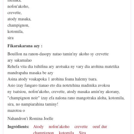
nofon'akoho,
crevette,
atody masaka,
champignon,
kotomila,
sira
Fikarakarana azy :
Bouillon na ranon-dasopy natao tamin'ny akoho sy crevette
ary sakamalao
Rehefa vita dia tsihifina ary arotsaka ny vary dia arohina matetika
mandrapaha masaka be azy
Asina atody voakapoka 1 arohina foana halemy tsara.
Asio izay fangaro tianao eto dia notetehina madinika avokoa
ny tsatsiou, nofon'akoho, crevette, atody masaka amin'ny akorany,
"champignon noir" izay efa nalona rano mangotraka aloha, kotomila,
sira, no nampiarahina taminy!
mazotoa o
Nahandron'i Romina Joelle
Ingrédients:
Atody
nofon'akoho
crevette
oeuf dur
champignon
kotomila
Sira