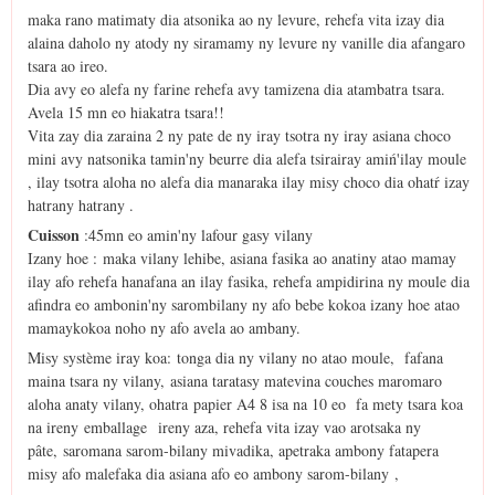
maka rano matimaty dia atsonika ao ny levure, rehefa vita izay dia
alaina daholo ny atody ny siramamy ny levure ny vanille dia afangaro
tsara ao ireo.
Dia avy eo alefa ny farine rehefa avy tamizena dia atambatra tsara.
Avela 15 mn eo hiakatra tsara!!
Vita zay dia zaraina 2 ny pate de ny iray tsotra ny iray asiana choco
mini avy natsonika tamin'ny beurre dia alefa tsirairay amiń'ilay moule
, ilay tsotra aloha no alefa dia manaraka ilay misy choco dia ohatŕ izay
hatrany hatrany .
Cuisson
:45mn eo amin'ny lafour gasy vilany
Izany hoe : maka vilany lehibe, asiana fasika ao anatiny atao mamay
ilay afo rehefa hanafana an ilay fasika, rehefa ampidirina ny moule dia
afindra eo ambonin'ny sarombilany ny afo bebe kokoa izany hoe atao
mamaykokoa noho ny afo avela ao ambany.
Misy système iray koa: tonga dia ny vilany no atao moule, fafana
maina tsara ny vilany, asiana taratasy matevina couches maromaro
aloha anaty vilany, ohatra papier A4 8 isa na 10 eo fa mety tsara koa
na ireny emballage ireny aza, rehefa vita izay vao arotsaka ny
pâte, saromana sarom-bilany mivadika, apetraka ambony fatapera
misy afo malefaka dia asiana afo eo ambony sarom-bilany ,