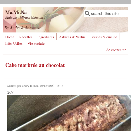
Aller au contenu principal
Ma.Mi.Na
Rechercher
Formulaire de
Malagasy Mizara Nahandro
recherche
By Andry Rakotomavo
Home
Recettes
Ingrédients
Astuces & Vertus
Poésies & cuisine
Infos Utiles
Vie sociale
Se connecter
Cake marbrée au chocolat
Soumis par
andry
le mar, 05/12/2015 - 18:16
269