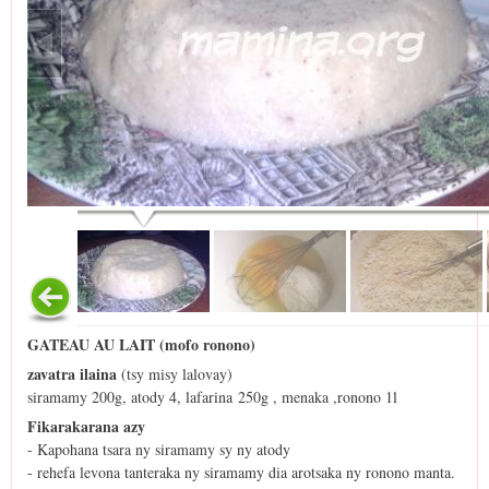
GATEAU AU LAIT (mofo ronono)
zavatra ilaina
(tsy misy lalovay)
siramamy 200g, atody 4, lafarina 250g , menaka ,ronono 1l
Fikarakarana azy
- Kapohana tsara ny siramamy sy ny atody
- rehefa levona tanteraka ny siramamy dia arotsaka ny ronono manta.