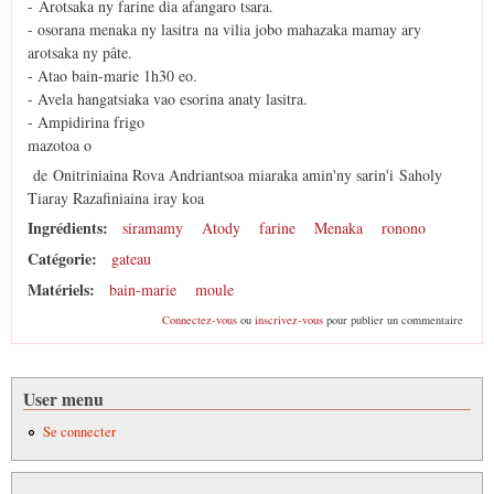
- Arotsaka ny farine dia afangaro tsara.
- osorana menaka ny lasitra na vilia jobo mahazaka mamay ary
arotsaka ny pâte.
- Atao bain-marie 1h30 eo.
- Avela hangatsiaka vao esorina anaty lasitra.
- Ampidirina frigo
mazotoa o
de Onitriniaina Rova Andriantsoa miaraka amin'ny sarin'i Saholy
Tiaray Razafiniaina iray koa
Ingrédients:
siramamy
Atody
farine
Menaka
ronono
Catégorie:
gateau
Matériels:
bain-marie
moule
Connectez-vous
ou
inscrivez-vous
pour publier un commentaire
User menu
Se connecter