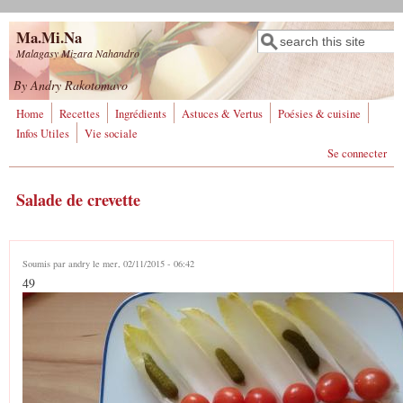
Aller au contenu principal
Ma.Mi.Na
Rechercher
Formulaire de
Malagasy Mizara Nahandro
recherche
By Andry Rakotomavo
Home
Recettes
Ingrédients
Astuces & Vertus
Poésies & cuisine
Infos Utiles
Vie sociale
Se connecter
Salade de crevette
Soumis par
andry
le mer, 02/11/2015 - 06:42
49