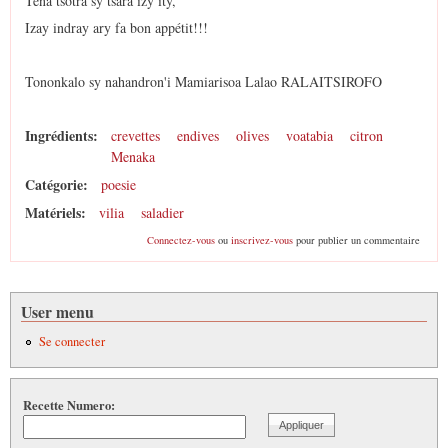
Tena tsotra sy tsara izy ity,
Izay indray ary fa bon appétit!!!
Tononkalo sy nahandron'i Mamiarisoa Lalao RALAITSIROFO
Ingrédients:
crevettes
endives
olives
voatabia
citron
Menaka
Catégorie:
poesie
Matériels:
vilia
saladier
Connectez-vous
ou
inscrivez-vous
pour publier un commentaire
User menu
Se connecter
Recette Numero: