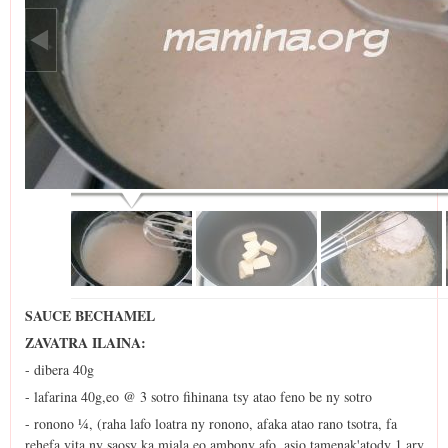
SAUCE BECHAMEL
ZAVATRA ILAINA:
- dibera 40g
- lafarina 40g,eo @ 3 sotro fihinana tsy atao feno be ny sotro
- ronono ¼, (raha lafo loatra ny ronono, afaka atao rano tsotra, fa
rehefa vita ny saosy ka miala eo ambony afo, asio tamenak'atody 1 ary