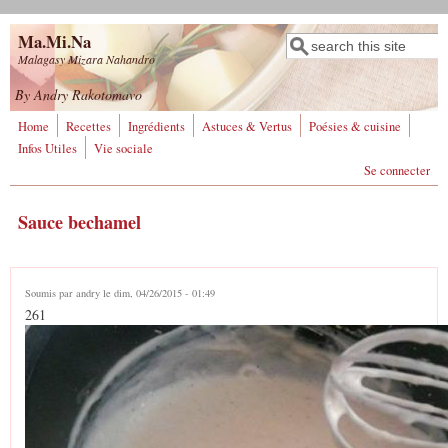
Aller au contenu principal
Ma.Mi.Na
Rechercher
Formulaire de
Malagasy Mizara Nahandro
recherche
By Andry Rakotomavo
Home
Recettes
Ingrédients
Astuces & Vertus
Poésies & cuisine
Infos Utiles
Vie sociale
Se connecter
Sauce bechamel
Soumis par
andry
le dim, 04/26/2015 - 01:49
261