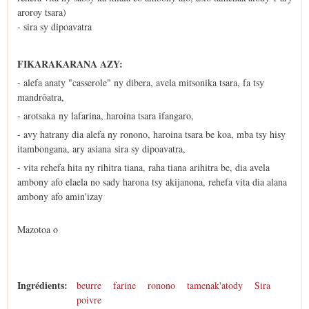
aroroy tsara)
- sira sy dipoavatra
FIKARAKARANA AZY:
- alefa anaty "casserole" ny dibera, avela mitsonika tsara, fa tsy
mandrôatra,
- arotsaka ny lafarina, haroina tsara ifangaro,
- avy hatrany dia alefa ny ronono, haroina tsara be koa, mba tsy hisy
itambongana, ary asiana sira sy dipoavatra,
- vita rehefa hita ny rihitra tiana, raha tiana arihitra be, dia avela
ambony afo elaela no sady harona tsy akijanona, rehefa vita dia alana
ambony afo amin'izay
Mazotoa o
Ingrédients:
beurre
farine
ronono
tamenak'atody
Sira
poivre