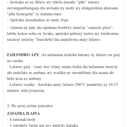
- Arotsaka ao ny dibera ary rehefa mazaho "pâte" somary
mivaingambaingana dia arotsaka ny atody ary afangarohina ahazoana
"pâte homogène" sy malama tsara
- Apetraka atsasakadiny ao anaty frigo
- velarina ny paty dia tapahana boribory amin'ny "emporte pièce":
lehibe kokoa noho ny lavaka, apetraka ambony lasitra ary tsindronina
tsirairay amin'ny "fourchette"dia ampidirina anaty lafaoro
FAHANDRO AZY
: efa nafanaina mialoha hatrany ny lafaoro na gasy
na vazaha
- Lafaoro gasy : izany hoe vilany asiana fasika dia hafanaina amin'ny
afo malefaka ao ambany ary avadika ny sarombilany dia asiana afo
bebe kosa eo ambony .
- Lafaoro vazaha : Atsofoka anaty lafaoro 200°C mandritry ny 10-15
minitra. mila jerijerena
c
2- Ho an'ny
rème patissière
ZAVATRA ILAINA
- 4 tamenak'atody
- 1 sotrokely farine azo avy amin'ny katsaka