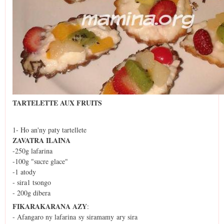
TARTELETTE AUX FRUITS
1- Ho an'ny paty tartellete
ZAVATRA ILAINA
-250g lafarina
-100g "sucre glace"
-1 atody
- sira1 tsongo
- 200g dibera
FIKARAKARANA AZY
:
- Afangaro ny lafarina sy siramamy ary sira