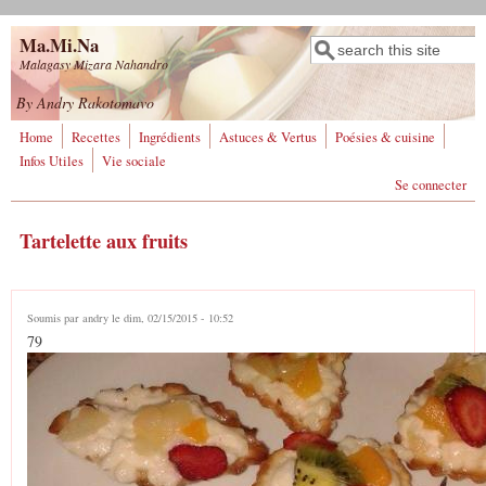
Aller au contenu principal
Ma.Mi.Na
Rechercher
Formulaire de
Malagasy Mizara Nahandro
recherche
By Andry Rakotomavo
Home
Recettes
Ingrédients
Astuces & Vertus
Poésies & cuisine
Infos Utiles
Vie sociale
Se connecter
Tartelette aux fruits
Soumis par
andry
le dim, 02/15/2015 - 10:52
79