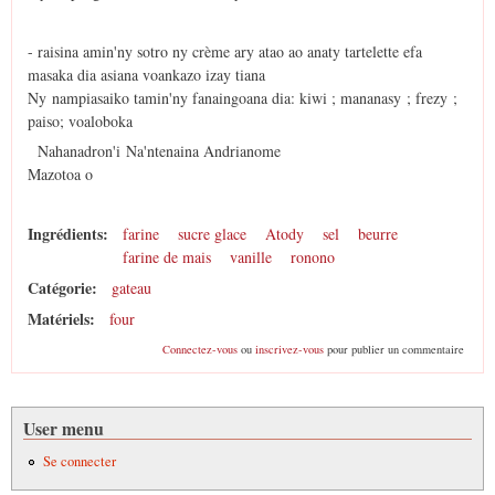
- raisina amin'ny sotro ny crème ary atao ao anaty tartelette efa
masaka dia asiana voankazo izay tiana
Ny nampiasaiko tamin'ny fanaingoana dia: kiwi ; mananasy ; frezy ;
paiso; voaloboka
Nahanadron'i Na'ntenaina Andrianome
Mazotoa o
Ingrédients:
farine
sucre glace
Atody
sel
beurre
farine de mais
vanille
ronono
Catégorie:
gateau
Matériels:
four
Connectez-vous
ou
inscrivez-vous
pour publier un commentaire
User menu
Se connecter