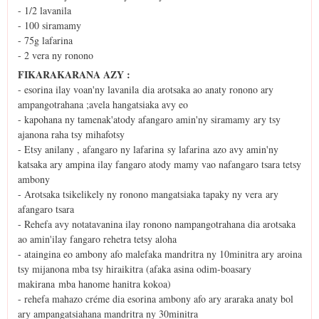
- 1/2 lavanila
- 100 siramamy
- 75g lafarina
- 2 vera ny ronono
FIKARAKARANA AZY :
- esorina ilay voan'ny lavanila dia arotsaka ao anaty ronono ary
ampangotrahana ;avela hangatsiaka avy eo
- kapohana ny tamenak'atody afangaro amin'ny siramamy ary tsy
ajanona raha tsy mihafotsy
- Etsy anilany , afangaro ny lafarina sy lafarina azo avy amin'ny
katsaka ary ampina ilay fangaro atody mamy vao nafangaro tsara tetsy
ambony
- Arotsaka tsikelikely ny ronono mangatsiaka tapaky ny vera ary
afangaro tsara
- Rehefa avy notatavanina ilay ronono nampangotrahana dia arotsaka
ao amin'ilay fangaro rehetra tetsy aloha
- ataingina eo ambony afo malefaka mandritra ny 10minitra ary aroina
tsy mijanona mba tsy hiraikitra (afaka asina odim-boasary
makirana mba hanome hanitra kokoa)
- rehefa mahazo créme dia esorina ambony afo ary araraka anaty bol
ary ampangatsiahana mandritra ny 30minitra