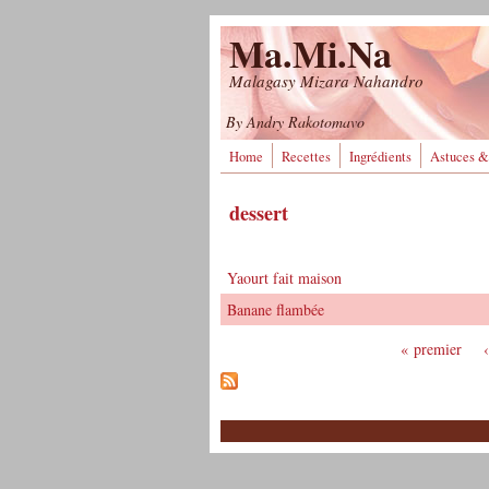
Aller au contenu principal
Ma.Mi.Na
Malagasy Mizara Nahandro
By Andry Rakotomavo
Home
Recettes
Ingrédients
Astuces &
dessert
Yaourt fait maison
Banane flambée
« premier
Pages