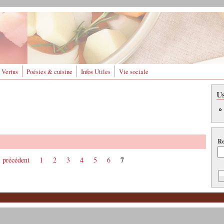
 Vertus
Poésies & cuisine
Infos Utiles
Vie sociale
U
Re
7
‹ précédent
1
2
3
4
5
6