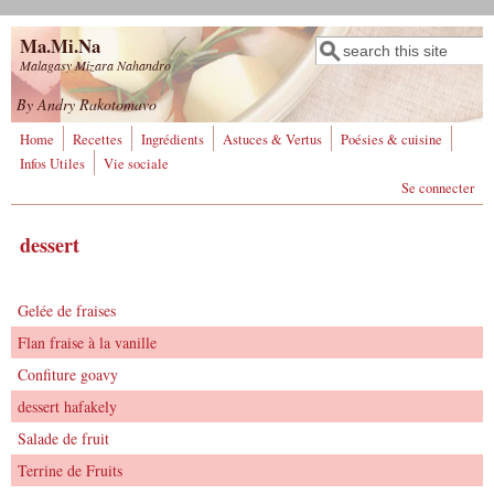
Aller au contenu principal
Ma.Mi.Na
Rechercher
Formulaire de
Malagasy Mizara Nahandro
recherche
By Andry Rakotomavo
Home
Recettes
Ingrédients
Astuces & Vertus
Poésies & cuisine
Infos Utiles
Vie sociale
Se connecter
dessert
Gelée de fraises
Flan fraise à la vanille
Confiture goavy
dessert hafakely
Salade de fruit
Terrine de Fruits