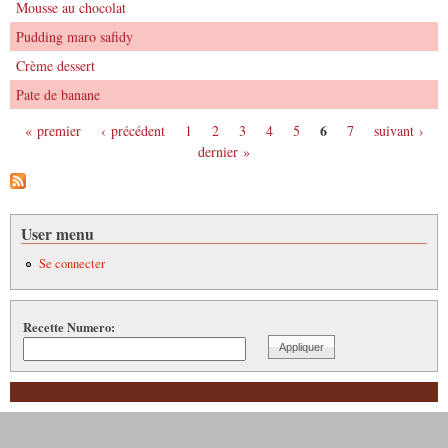
Mousse au chocolat
Pudding maro safidy
Crème dessert
Pate de banane
6
« premier
‹ précédent
1
2
3
4
5
7
suivant ›
Pages
dernier »
User menu
Se connecter
Recette Numero: