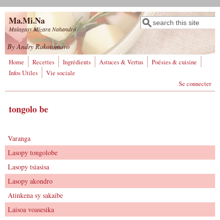
Aller au contenu principal
Ma.Mi.Na
Rechercher
Formulaire de
Malagasy Mizara Nahandro
recherche
By Andry Rakotomavo
Home
Recettes
Ingrédients
Astuces & Vertus
Poésies & cuisine
Infos Utiles
Vie sociale
Se connecter
tongolo be
Varanga
Lasopy tongolobe
Lasopy tsiasisa
Lasopy akondro
Atinkena sy sakaibe
Laisoa voasesika