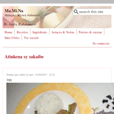
Aller au contenu principal
Ma.Mi.Na
Rechercher
Formulaire de
Malagasy Mizara Nahandro
recherche
By Andry Rakotomavo
Home
Recettes
Ingrédients
Astuces & Vertus
Poésies & cuisine
Infos Utiles
Vie sociale
Se connecter
Atinkena sy sakaibe
Soumis par
andry
le mer, 11/04/2015 - 23:22
390