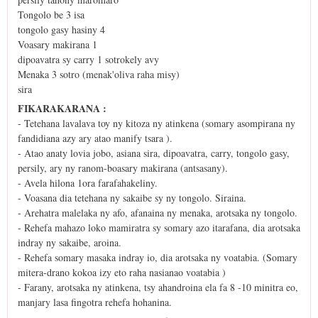
Tongolo be 3 isa
tongolo gasy hasiny 4
Voasary makirana 1
dipoavatra sy carry 1 sotrokely avy
Menaka 3 sotro (menak'oliva raha misy)
sira
FIKARAKARANA :
- Tetehana lavalava toy ny kitoza ny atinkena (somary asompirana ny
fandidiana azy ary atao manify tsara ).
- Atao anaty lovia jobo, asiana sira, dipoavatra, carry, tongolo gasy,
persily, ary ny ranom-boasary makirana (antsasany).
- Avela hilona 1ora farafahakeliny.
- Voasana dia tetehana ny sakaibe sy ny tongolo. Siraina.
- Arehatra malelaka ny afo, afanaina ny menaka, arotsaka ny tongolo.
- Rehefa mahazo loko mamiratra sy somary azo itarafana, dia arotsaka
indray ny sakaibe, aroina.
- Rehefa somary masaka indray io, dia arotsaka ny voatabia. (Somary
mitera-drano kokoa izy eto raha nasianao voatabia )
- Farany, arotsaka ny atinkena, tsy ahandroina ela fa 8 -10 minitra eo,
manjary lasa fingotra rehefa hohanina.