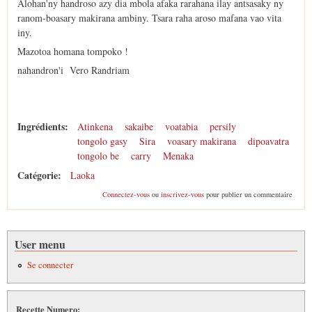
Alohan'ny handroso azy dia mbola afaka rarahana ilay antsasaky ny
ranom-boasary makirana ambiny. Tsara raha aroso mafana vao vita
iny.
Mazotoa homana tompoko !
nahandron'i Vero Randriam
Ingrédients:
Atinkena
sakaibe
voatabia
persily
tongolo gasy
Sira
voasary makirana
dipoavatra
tongolo be
carry
Menaka
Catégorie:
Laoka
Connectez-vous
ou
inscrivez-vous
pour publier un commentaire
User menu
Se connecter
Recette Numero: