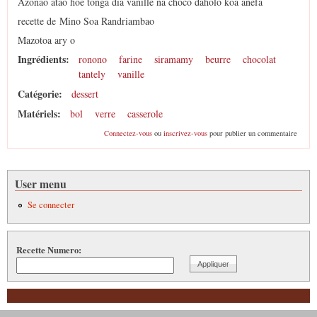
Azonao atao hoe tonga dia vanille na choco daholo koa anefa
recette de Mino Soa Randriambao
Mazotoa ary o
Ingrédients:
ronono
farine
siramamy
beurre
chocolat
tantely
vanille
Catégorie:
dessert
Matériels:
bol
verre
casserole
Connectez-vous
ou
inscrivez-vous
pour publier un commentaire
User menu
Se connecter
Recette Numero: