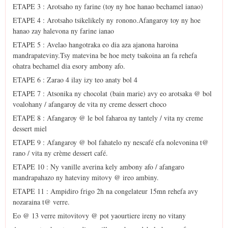
ETAPE 3 : Arotsaho ny farine (toy ny hoe hanao bechamel ianao)
ETAPE 4 : Arotsaho tsikelikely ny ronono.Afangaroy toy ny hoe
hanao zay halevona ny farine ianao
ETAPE 5 : Avelao hangotraka eo dia aza ajanona haroina
mandrapateviny.Tsy matevina be hoe mety tsakoina an fa rehefa
ohatra bechamel dia esory ambony afo.
ETAPE 6 : Zarao 4 ilay izy teo anaty bol 4
ETAPE 7 : Atsonika ny chocolat (bain marie) avy eo arotsaka @ bol
voalohany / afangaroy de vita ny creme dessert choco
ETAPE 8 : Afangaroy @ le bol faharoa ny tantely / vita ny creme
dessert miel
ETAPE 9 : Afangaroy @ bol fahatelo ny nescafé efa nolevonina t@
rano / vita ny crème dessert café.
ETAPE 10 : Ny vanille averina kely ambony afo / afangaro
mandrapahazo ny hateviny mitovy @ ireo ambiny.
ETAPE 11 : Ampidiro frigo 2h na congelateur 15mn rehefa avy
nozaraina t@ verre.
Eo @ 13 verre mitovitovy @ pot yaourtiere ireny no vitany