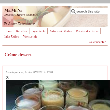
Aller au contenu principal
Ma.Mi.Na
Rechercher
Formulaire de
Malagasy Mizara Nahandro
recherche
By Andry Rakotomavo
Home
Recettes
Ingrédients
Astuces & Vertus
Poésies & cuisine
Infos Utiles
Vie sociale
Se connecter
Crème dessert
Soumis par
andry
le dim, 02/08/2015 - 09:04
37