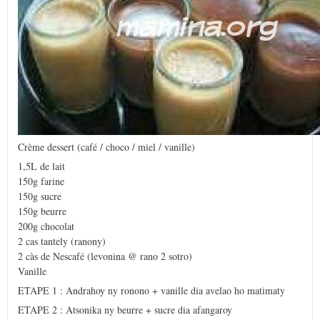
Crème dessert (café / choco / miel / vanille)
1,5L de lait
150g farine
150g sucre
150g beurre
200g chocolat
2 cas tantely (ranony)
2 càs de Nescafé (levonina @ rano 2 sotro)
Vanille
ETAPE 1 : Andrahoy ny ronono + vanille dia avelao ho matimaty
ETAPE 2 : Atsonika ny beurre + sucre dia afangaroy