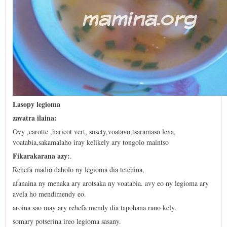
Lasopy legioma
zavatra ilaina:
Ovy ,carotte ,haricot vert, sosety,voatavo,tsaramaso lena,
voatabia,sakamalaho iray kelikely ary tongolo maintso
Fikarakarana azy:
.
Rehefa madio daholo ny legioma dia tetehina,
afanaina ny menaka ary arotsaka ny voatabia. avy eo ny legioma ary
avela ho mendimendy eo.
aroina sao may ary rehefa mendy dia tapohana rano kely.
somary potserina ireo legioma sasany.