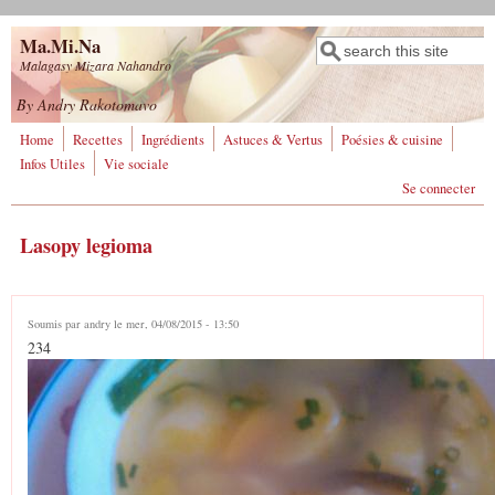
Aller au contenu principal
Ma.Mi.Na
Rechercher
Formulaire de
Malagasy Mizara Nahandro
recherche
By Andry Rakotomavo
Home
Recettes
Ingrédients
Astuces & Vertus
Poésies & cuisine
Infos Utiles
Vie sociale
Se connecter
Lasopy legioma
Soumis par
andry
le mer, 04/08/2015 - 13:50
234