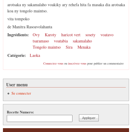
arotsaka ny sakamalaho voakiky ary rehefa hita fa masaka dia arotsaka
koa ny tongolo maintso.
vita tompoko
de Manitra Rasoavolahanta
Ingrédients:
Ovy
Karoty
haricot vert
sosety
voatavo
tsaramaso
voatabia
sakamalaho
Tongolo maintso
Sira
Menaka
Catégorie:
Laoka
Connectez-vous
ou
inscrivez-vous
pour publier un commentaire
User menu
Se connecter
Recette Numero: