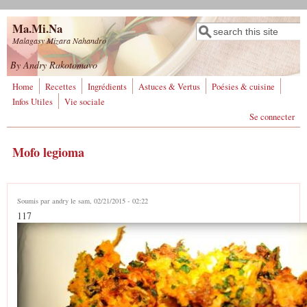
Aller au contenu principal
Ma.Mi.Na
Rechercher
Formulaire de
Malagasy Mizara Nahandro
recherche
By Andry Rakotomavo
Home
Recettes
Ingrédients
Astuces & Vertus
Poésies & cuisine
Infos Utiles
Vie sociale
Se connecter
Mofo legioma
Soumis par
andry
le sam, 02/21/2015 - 02:22
117