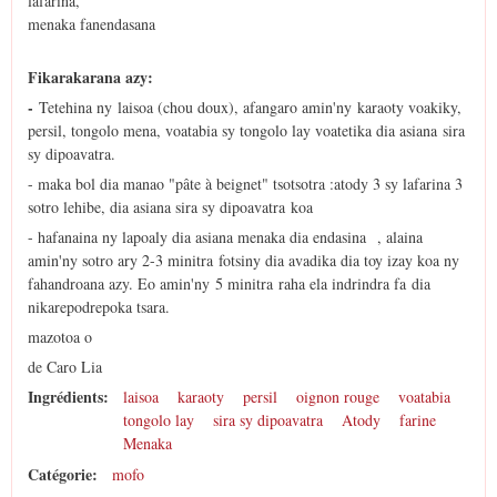
lafarina,
menaka fanendasana
Fikarakarana azy:
-
Tetehina ny laisoa (chou doux), afangaro amin'ny karaoty voakiky,
persil, tongolo mena, voatabia sy tongolo lay voatetika dia asiana sira
sy dipoavatra.
- maka bol dia manao "pâte à beignet" tsotsotra :atody 3 sy lafarina 3
sotro lehibe, dia asiana sira sy dipoavatra koa
- hafanaina ny lapoaly dia asiana menaka dia endasina , alaina
amin'ny sotro ary 2-3 minitra fotsiny dia avadika dia toy izay koa ny
fahandroana azy. Eo amin'ny 5 minitra raha ela indrindra fa dia
nikarepodrepoka tsara.
mazotoa o
de Caro Lia
Ingrédients:
laisoa
karaoty
persil
oignon rouge
voatabia
tongolo lay
sira sy dipoavatra
Atody
farine
Menaka
Catégorie:
mofo