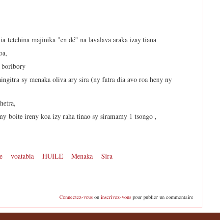
ia tetehina majinika "en dé" na lavalava araka izay tiana
koa,
 boribory
ngitra sy menaka oliva ary sira (ny fatra dia avo roa heny ny
hetra,
ny boite ireny koa izy raha tinao sy siramamy 1 tsongo ,
e
voatabia
HUILE
Menaka
Sira
Connectez-vous
ou
inscrivez-vous
pour publier un commentaire