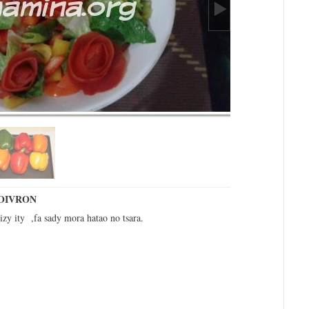
POIVRON
izy ity ,fa sady mora hatao no tsara.