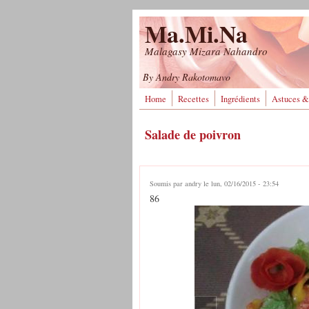
Aller au contenu principal
Ma.Mi.Na
Malagasy Mizara Nahandro
By Andry Rakotomavo
Home
Recettes
Ingrédients
Astuces &
Salade de poivron
Soumis par
andry
le lun, 02/16/2015 - 23:54
86