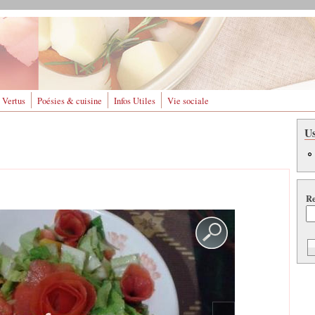
 Vertus
Poésies & cuisine
Infos Utiles
Vie sociale
U
Re