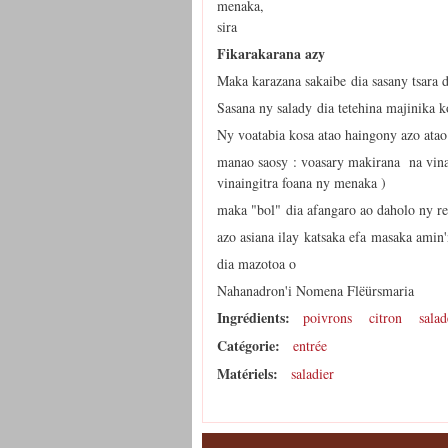
menaka,
sira
Fikarakarana azy
Maka karazana sakaibe dia sasany tsara d
Sasana ny salady dia tetehina majinika 
Ny voatabia kosa atao haingony azo atao
manao saosy : voasary makirana na vinai
vinaingitra foana ny menaka )
maka "bol" dia afangaro ao daholo ny re
azo asiana ilay katsaka efa masaka amin'
dia mazotoa o
Nahanadron'i Nomena Flëürsmaria
Ingrédients:
poivrons
citron
salad
Catégorie:
entrée
Matériels:
saladier