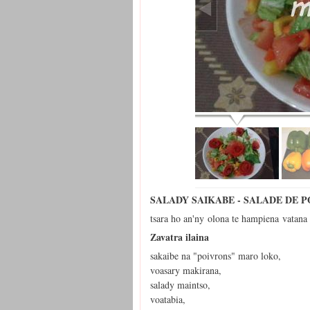
SALADY SAIKABE - SALADE DE 
tsara ho an'ny olona te hampiena vatana 
Zavatra ilaina
sakaibe na "poivrons" maro loko,
voasary makirana,
salady maintso,
voatabia,