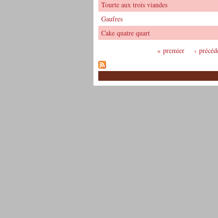
Tourte aux trois viandes
Gaufres
Cake quatre quart
« premier
‹ précéd
Pages