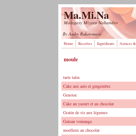
Aller au contenu principal
Ma.Mi.Na
Malagasy Mizara Nahandro
By Andry Rakotomavo
Home
Recettes
Ingrédients
Astuces &
moule
tarte tatin
Cake aux anis et gingembre
Genoise
Cake au yaourt et au chocolat
Gratin de riz aux légumes
Gateau vomanga
moelleux au chocolat