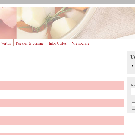
 Vertus
Poésies & cuisine
Infos Utiles
Vie sociale
U
Re