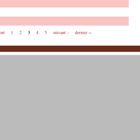
3
ent
1
2
4
5
suivant ›
dernier »