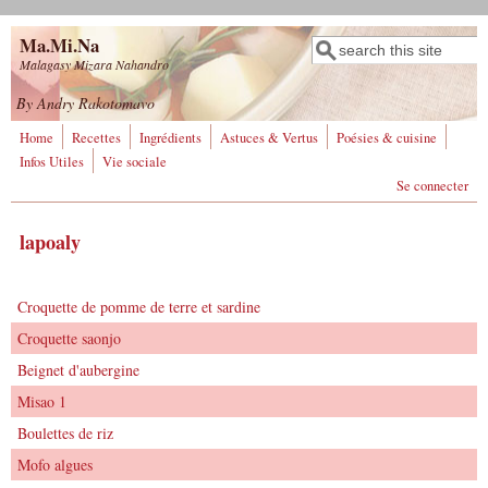
Aller au contenu principal
Ma.Mi.Na
Rechercher
Formulaire de
Malagasy Mizara Nahandro
recherche
By Andry Rakotomavo
Home
Recettes
Ingrédients
Astuces & Vertus
Poésies & cuisine
Infos Utiles
Vie sociale
Se connecter
lapoaly
Croquette de pomme de terre et sardine
Croquette saonjo
Beignet d'aubergine
Misao 1
Boulettes de riz
Mofo algues