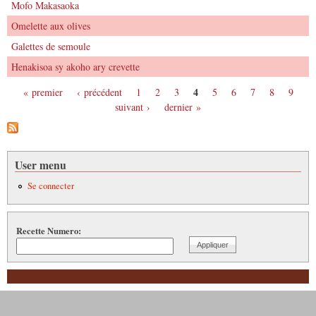
Mofo Makasaoka
Omelette aux olives
Galettes de semoule
Henakisoa sy akoho ary crevette
4
« premier
‹ précédent
1
2
3
5
6
7
8
9
Pages
suivant ›
dernier »
User menu
Se connecter
Recette Numero: