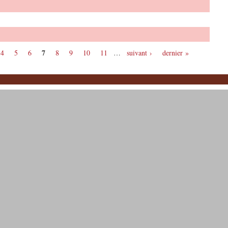
7
4
5
6
8
9
10
11
…
suivant ›
dernier »