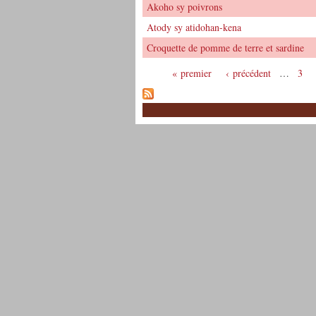
Akoho sy poivrons
Atody sy atidohan-kena
Croquette de pomme de terre et sardine
« premier
‹ précédent
…
3
Pages