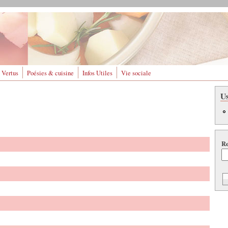
 Vertus
Poésies & cuisine
Infos Utiles
Vie sociale
U
Re