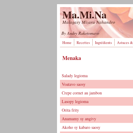
Aller au contenu principal
Ma.Mi.Na
Malagasy Mizara Nahandro
By Andry Rakotomavo
Home
Recettes
Ingrédients
Astuces &
Menaka
Salady legioma
Voatavo saosy
Crepe cornet au jambon
Lasopy legioma
Orita frity
Anamamy sy angivy
Akoho sy kabaro saosy