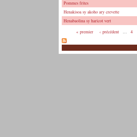
Pommes frites
Henakisoa sy akoho ary crevette
Henabaolina sy haricot vert
« premier
‹ précédent
…
4
Pages