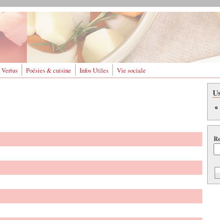
 Vertus
Poésies & cuisine
Infos Utiles
Vie sociale
U
Re