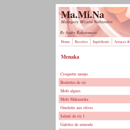
Aller au contenu principal
Ma.Mi.Na
Malagasy Mizara Nahandro
By Andry Rakotomavo
Home
Recettes
Ingrédients
Astuces &
Menaka
Croquette saonjo
Boulettes de riz
Mofo algues
Mofo Makasaoka
Omelette aux olives
Salade de riz 1
Galettes de semoule