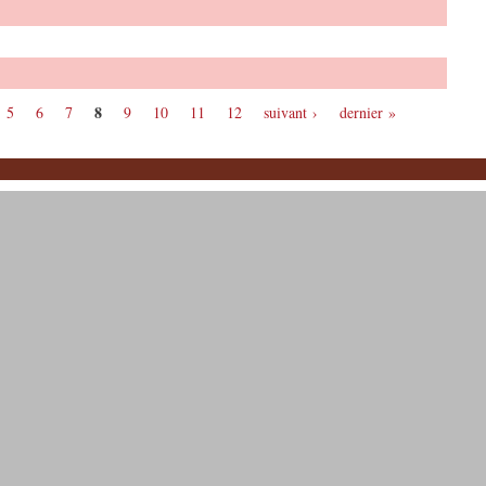
8
5
6
7
9
10
11
12
suivant ›
dernier »