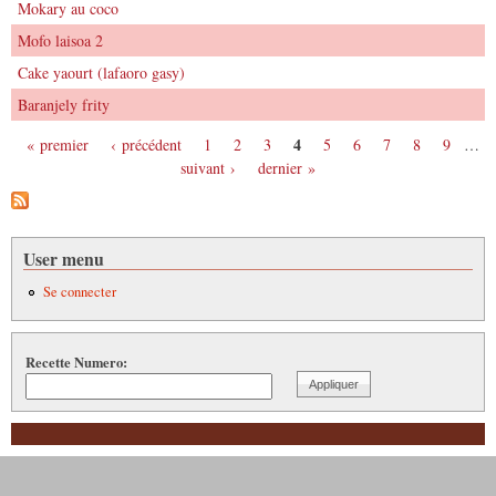
Mokary au coco
Mofo laisoa 2
​Cake yaourt (lafaoro gasy)
Baranjely frity
4
« premier
‹ précédent
1
2
3
5
6
7
8
9
…
Pages
suivant ›
dernier »
User menu
Se connecter
Recette Numero: