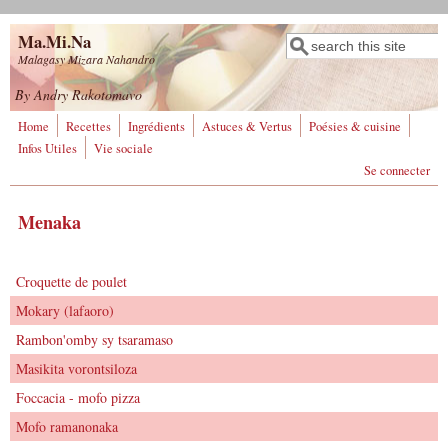
Aller au contenu principal
Ma.Mi.Na
Rechercher
Formulaire de
Malagasy Mizara Nahandro
recherche
By Andry Rakotomavo
Home
Recettes
Ingrédients
Astuces & Vertus
Poésies & cuisine
Infos Utiles
Vie sociale
Se connecter
Menaka
Croquette de poulet
Mokary (lafaoro)
Rambon'omby sy tsaramaso
Masikita vorontsiloza
Foccacia - mofo pizza
Mofo ramanonaka