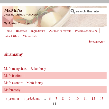
Aller au contenu principal
Ma.Mi.Na
Rechercher
Formulaire de
Malagasy Mizara Nahandro
recherche
By Andry Rakotomavo
Home
Recettes
Ingrédients
Astuces & Vertus
Poésies & cuisine
Infos Utiles
Vie sociale
Se connecter
siramamy
Mofo mangahazo - Balamboay
Mofo baolina 1
Mofo akondro - Mofo fontsy
Mofotantely
« premier
‹ précédent
…
6
7
8
9
10
11
12
13
Pages
14