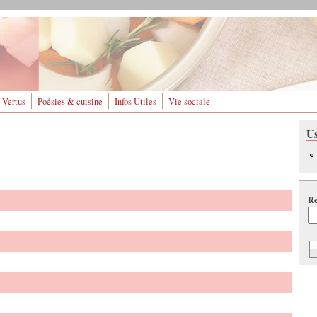
 Vertus
Poésies & cuisine
Infos Utiles
Vie sociale
U
Re