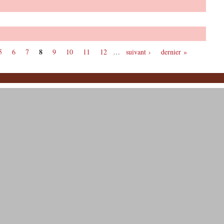
8
5
6
7
9
10
11
12
…
suivant ›
dernier »