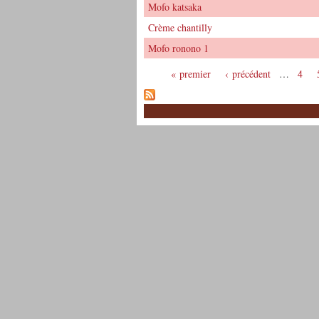
Mofo katsaka
Crème chantilly
Mofo ronono 1
« premier
‹ précédent
…
4
Pages