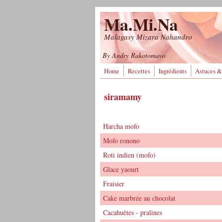
Aller au contenu principal
Ma.Mi.Na
Malagasy Mizara Nahandro
By Andry Rakotomavo
Home
Recettes
Ingrédients
Astuces &
siramamy
Harcha mofo
Mofo ronono
Roti indien (mofo)
Glace yaourt
Fraisier
Cake marbrée au chocolat
Cacahuètes - pralines