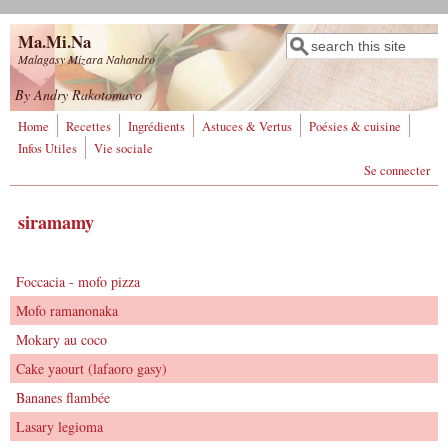
Aller au contenu principal
Ma.Mi.Na
Rechercher
Formulaire de
Malagasy Mizara Nahandro
recherche
By Andry Rakotomavo
Home
Recettes
Ingrédients
Astuces & Vertus
Poésies & cuisine
Infos Utiles
Vie sociale
Se connecter
siramamy
Foccacia - mofo pizza
Mofo ramanonaka
Mokary au coco
​Cake yaourt (lafaoro gasy)
Bananes flambée
Lasary legioma