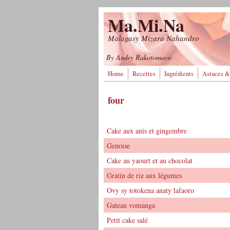
Aller au contenu principal
Ma.Mi.Na
Malagasy Mizara Nahandro
By Andry Rakotomavo
Home
Recettes
Ingrédients
Astuces &
four
Cake aux anis et gingembre
Genoise
Cake au yaourt et au chocolat
Gratin de riz aux légumes
Ovy sy totokena anaty lafaoro
Gateau vomanga
Petit cake salé