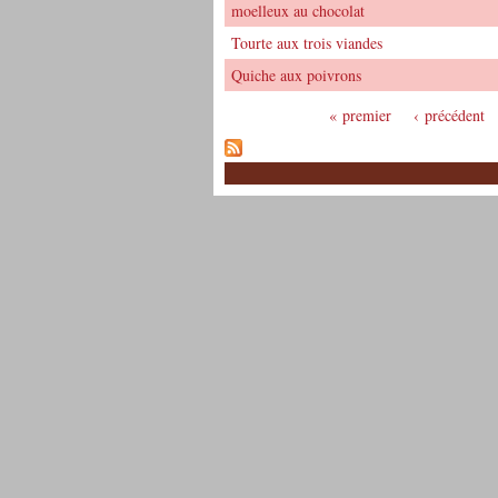
moelleux au chocolat
Tourte aux trois viandes
Quiche aux poivrons
« premier
‹ précédent
Pages