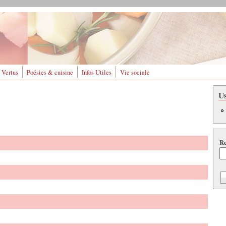
 Vertus
Poésies & cuisine
Infos Utiles
Vie sociale
U
Re