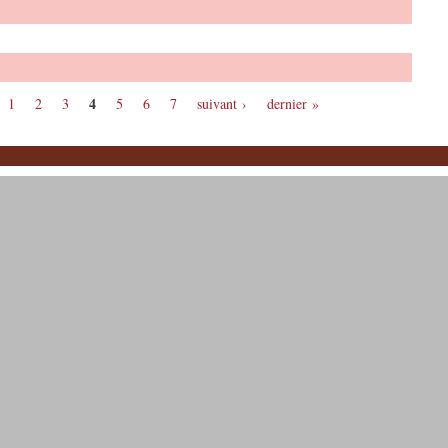
4
1
2
3
5
6
7
suivant ›
dernier »